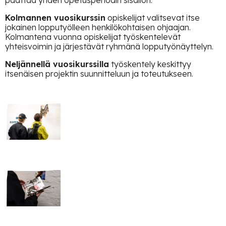
päättää yhden opetusperiodin sisällön.
Kolmannen vuosikurssin
opiskelijat valitsevat itse
jokainen lopputyölleen henkilökohtaisen ohjaajan.
Kolmantena vuonna opiskelijat työskentelevät
yhteisvoimin ja järjestävät ryhmänä lopputyönäyttelyn.
Neljännellä vuosikurssilla
työskentely keskittyy
itsenäisen projektin suunnitteluun ja toteutukseen.