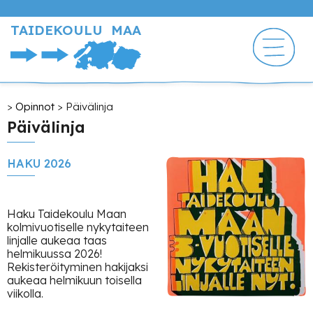
Hyppää
pääsisältöön
TAIDEKOULU MAA
Murupolku
Opinnot
Päivälinja
Päivälinja
HAKU 2026
Haku Taidekoulu Maan
kolmivuotiselle nykytaiteen
linjalle aukeaa taas
helmikuussa 2026!
Rekisteröityminen hakijaksi
aukeaa helmikuun toisella
viikolla.