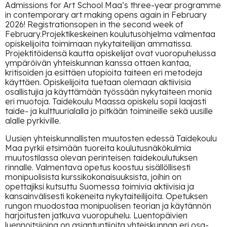
Admissions for Art School Maa’s three-year programme
in contemporary art making opens again in February
2026! Registrationsopen in the second week of
February.Projektikeskeinen koulutusohjelma valmentaa
opiskelijoita toimimaan nykytaiteilijan ammatissa.
Projektitöidensä kautta opiskelijat ovat vuoropuhelussa
ympäröivän yhteiskunnan kanssa ottaen kantaa,
kritisoiden ja esittäen utopioita taiteen eri metodeja
käyttäen. Opiskelijoita tuetaan olemaan aktiivisia
osallistujia ja käyttämään työssään nykytaiteen monia
eri muotoja. Taidekoulu Maassa opiskelu sopii laajasti
taide- ja kulttuurialalla jo pitkään toimineille sekä uusille
alalle pyrkiville.
Uusien yhteiskunnallisten muutosten edessä Taidekoulu
Maa pyrkii etsimään tuoreita koulutusnäkökulmia
muutostilassa olevan perinteisen taidekoulutuksen
rinnalle. Valmentava opetus koostuu sisällöllisesti
monipuolisista kurssikokonaisuuksista, joihin on
opettajiksi kutsuttu Suomessa toimivia aktiivisia ja
kansainvälisesti kokeneita nykytaiteilijoita. Opetuksen
rungon muodostaa monipuolisen teorian ja käytännön
harjoitusten jatkuva vuoropuhelu. Luentopäivien
luennoitsijoina on asiantuntijoita yhteiskunnan eri osa-