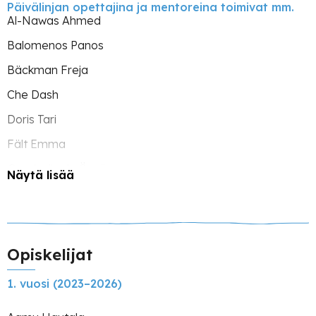
Päivälinjan opettajina ja mentoreina toimivat mm.
Al-Nawas Ahmed
Balomenos Panos
Bäckman Freja
Che Dash
Doris Tari
Fält Emma
Gundeslioglu Özgü
Näytä lisää
Hallikainen Niko
Hannus Max
Hakkarainen Sanna
Opiskelijat
Henriksson Minna
1. vuosi (2023–2026)
Holland Flis