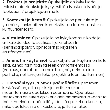
2.
Teokset ja projektit
: Opiskelijalla on kyky luoda
erilaisia taideteoksia ja kyky esittää työskentelyään ja
teoksiaan / projektejaan muille.
3.
Konteksti ja kenttä
: Opiskelijalla on perustieto ja
ymmärrys nykytaiteen kontekstista ja laajemmastakin
kulttuurikentästä.
4.
Viestiminen
: Opiskelijalla on kyky kommunikoida ja
artikuloida ideoita suullisesti ja kirjallisesti
(seminaaripäivät, opintopiirit ja kirjallinen
esittäytyminen).
5.
Ammatin käytännöt
: Opiskelijalla on käytännön tieto
siitä, kuinka toimitaan taiteen ammattikentässä
(verotus, apurahat, ammattiliitot, näyttelytoiminta,
portfolio, nettisivujen teko, projektitaiteen tuottaminen).
6.
Omaäänisyys ja omat päämäärät:
Opetuksen
keskiössä on, että opiskelija on itse mukana
määrittämässä opetuksen päämääriä. Opetuksen
tehtävänä on tukea opiskelijoiden omalakista ja -äänistä
työskentelyä ja määritellä yhdessä opiskelijan kanssa,
mikä opetuksessa on keskeistä, jotta se tukee