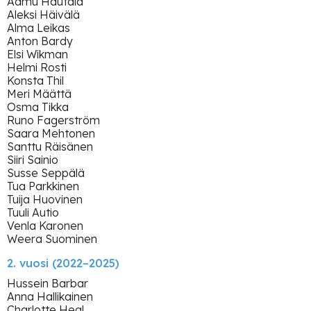
Hwang Kim Minjee
Aamu Hautala
Aleksi Häivälä
Hyppönen Timi
Alma Leikas
Anton Bardy
Isomäki Mimosa
Elsi Wikman
Helmi Rosti
Jensen Anna
Konsta Thil
Meri Määttä
Kallio Jade
Osma Tikka
Runo Fagerström
Keskinen Eija
Saara Mehtonen
Kihwa-Endale Alex
Santtu Räisänen
Siiri Sainio
Kucia Karolina
Susse Seppälä
Tua Parkkinen
Kuorinki Mikko
Tuija Huovinen
Tuuli Autio
Kär Pie
Venla Karonen
Weera Suominen
Laakso Anni
2. vuosi (2022–2025)
Laitinen Tuomas A.
Hussein Barbar
Levonoja Siina
Anna Hallikainen
Charlotte Heal