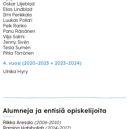
Oskar Liljeblad
Ouramo H
Elias Lindblad
Pettersson Juhana
Ilmi Penkkala
Luukas Pollari
Pöllänen Minna
Peik Ranko
Panu Räisänen
Pusenius Joakim
Vilja Salmi
Jenny Sivén
Ritvanen Sanna
Tesla Sumén
Pihla Törrönen
Rojola Johanna
4. vuosi (2020–2023 + 2023–2024)
Roimola Landys
Ulriika Hyry
Roschier Linda
Saiyar Azar
Sandell Inari
Singh Shubhangi
Alumneja ja entisiä opiskelijoita
Signori Saskia
Riikka Aresalo
(2006-2010)
Soria Hernández Diana
Ramina Habibollah
(2014-2017)