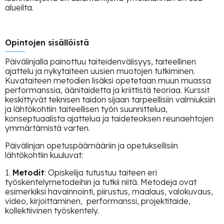
alueilta.
Opintojen sisällöistä
Päivälinjalla painottuu taiteidenvälisyys, taiteellinen
ajattelu ja nykytaiteen uusien muotojen tutkiminen.
Kuvataiteen metodien lisäksi opetetaan muun muassa
performanssia, äänitaidetta ja kriittistä teoriaa. Kurssit
keskittyvät teknisen taidon sijaan tarpeellisiin valmiuksiin
ja lähtökohtiin taiteellisen työn suunnittelua,
konseptuaalista ajattelua ja taideteoksen reunaehtojen
ymmärtämistä varten.
Päivälinjan opetuspäämääriin ja opetuksellisiin
lähtökohtiin kuuluvat:
1.
Metodit
: Opiskelija tutustuu taiteen eri
työskentelymetodeihin ja tutkii niitä. Metodeja ovat
esimerkiksi havainnointi, piirustus, maalaus, valokuvaus,
video, kirjoittaminen, performanssi, projektitaide,
kollektiivinen työskentely.