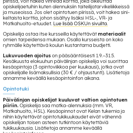
piirissä, voit hakea vihreää korttia, joka oikeuttaa
opiskelijaetuihin kuten alennuksiin taiteilijatarvikeliikkeissä
ja museoissa. Jos olet opintotuen piirissä, voit hakea sini-
keltaista korttia, johon sisältyy lisäksi HSL-, VR- ja
Matkahuolto-etuudet.
Lue lisää OSKUn sivuilta.
Opiskelija ostaa itse kursseilla käytettävät
materiaalit
omien tarpeidensa mukaan. Osalla kursseista on koko
ryhmälle käytettävä koulun kustantama budjetti.
Lukuvuoden
ajoitus
on pääsääntöisesti 1.9.–31.5.
Kesäkuusta elokuuhun päivälinjan opiskelija voi suorittaa
kesäopintoja (3 opintoviikkoa per kuukausi), jotka ovat
opiskelijalle lisämaksullisia (30 € / ohjaustunti). Lisätietoja
annamme keväällä kesäopintoinfon aikana.
Opintotuki
Päivälinjan opiskelijat kuuluvat valtion opintotuen
piiriin.
Opiskelija saa matka-alennuksia (mm. VR,
Matkahuolto, HSL). ​​Kesäopinnot ovat Kelan tukemia ja
niihin käytettävät opintotukikuukaudet eivät vähennä
opiskelijan toisen asteen tutkintoon käytettäviä
tukikuukausia. Lisätietoja annamme keväällä