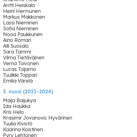
Lindfors Lintu
Antti Heiskala
Heini Hermunen
Lilja Emma
Markus Makkonen
Lassi Nieminen
Mahbouba Hanan
Sofia Nieminen
Nooa Paukkunen
Mahbouba Saara
Aino Roman
Matilainen Jesse
Alli Suosalo
Sara Tammi
Martinez Petra
Vilma Tietäväinen
Verna Toivonen
Mertanen Minja Maria
Lucas Toljamo
Tuulikki Toppari
Mustafa Mohammed Moe
Emilia Värelä
Naukkarinen Anne
3. vuosi (2021–2024)
Nishida Hikari
Maija Baijukya
Ida Haukka
Niskanen Pekka
Kris Helo
Krasimir Jovanovic Hyvärinen
Nuorvaara Kea
Tuulia Kivistö
Kaarina Koistinen
Oddo Egle
Pyry Lehtonen