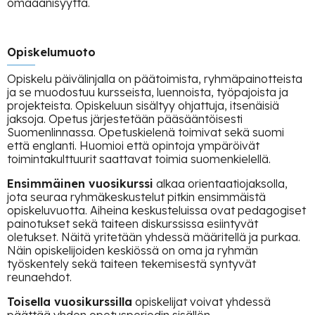
omaäänisyyttä.
Opiskelumuoto
Opiskelu päivälinjalla on päätoimista, ryhmäpainotteista
ja se muodostuu kursseista, luennoista, työpajoista ja
projekteista. Opiskeluun sisältyy ohjattuja, itsenäisiä
jaksoja. Opetus järjestetään pääsääntöisesti
Suomenlinnassa. Opetuskielenä toimivat sekä suomi
että englanti. Huomioi että opintoja ympäröivät
toimintakulttuurit saattavat toimia suomenkielellä.
Ensimmäinen vuosikurssi
alkaa orientaatiojaksolla,
jota seuraa ryhmäkeskustelut pitkin ensimmäistä
opiskeluvuotta. Aiheina keskusteluissa ovat pedagogiset
painotukset sekä taiteen diskurssissa esiintyvät
oletukset. Näitä yritetään yhdessä määritellä ja purkaa.
Näin opiskelijoiden keskiössä on oma ja ryhmän
työskentely sekä taiteen tekemisestä syntyvät
reunaehdot.
Toisella vuosikurssilla
opiskelijat voivat yhdessä