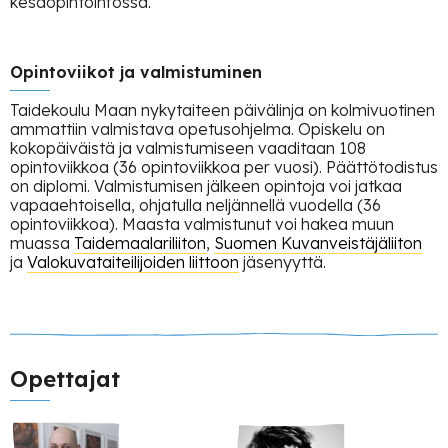
kesäopintoinfossa.
Opintoviikot ja valmistuminen
Taidekoulu Maan nykytaiteen päivälinja on kolmivuotinen
ammattiin valmistava opetusohjelma. Opiskelu on
kokopäiväistä ja valmistumiseen vaaditaan 108
opintoviikkoa (36 opintoviikkoa per vuosi). Päättötodistus
on diplomi. Valmistumisen jälkeen opintoja voi jatkaa
vapaaehtoisella, ohjatulla neljännellä vuodella (36
opintoviikkoa). Maasta valmistunut voi hakea muun
muassa
Taidemaalariliiton
,
Suomen Kuvanveistäjäliiton
ja
Valokuvataiteilijoiden liittoon
jäsenyyttä.
Opettajat