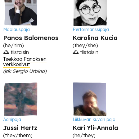
Maalauspaja
Performanssipaja
Panos Balomenos
Karolina Kucia
(he/him)
(they/she)
🕰 tiistaisin
🕰 tiistaisin
Tsekkaa Panoksen
verkkosivut
(📸: Sergio Urbina)
Äänipaja
Liikkuvan kuvan paja
Jussi Hertz
Kari Yli-Annala
(they/them)
(he/they)