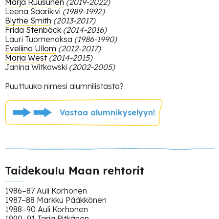
Marja Ruusunen
(2019-2022)
Leena Saarikivi
(1989-1992)
Yiu Sheung
Blythe Smith
(2013-2017)
Frida Stenbäck
(2014-2016)
Yli-Annala Kari
Lauri Tuomenoksa
(1986-1990)
Zambon Filippo
Eveliina Ullom
(2012-2017)
Maria West
(2014-2015)
Janina Witkowski
(2002-2005)
Puuttuuko nimesi alumnilistasta?
Vastaa alumnikyselyyn!
Taidekoulu Maan rehtorit
1986–87 Auli Korhonen
1987–88 Markku Pääkkönen
1988–90 Auli Korhonen
1990–91 Tarja Pitkänen