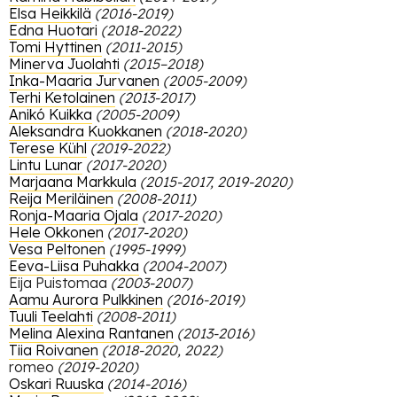
Elsa Heikkilä
(2016-2019)
Suomenrinne Lada
Edna Huotari
(2018-2022)
Tomi Hyttinen
(2011-2015)
Suvanto Eliisa
Minerva Juolahti
(2015–2018)
Inka-Maaria Jurvanen
(2005-2009)
Szrama Tomasz
Terhi Ketolainen
(2013-2017)
Tarvainen Tiina
Anikó Kuikka
(2005-2009)
Aleksandra Kuokkanen
(2018-2020)
Triisberg Airi
Terese Kühl
(2019-2022)
Lintu Lunar
(2017-2020)
Tuomaala Martta
Marjaana Markkula
(2015-2017, 2019-2020)
Reija Meriläinen
(2008-2011)
Uuttu Santtu
Ronja-Maaria Ojala
(2017-2020)
Hele Okkonen
(2017-2020)
Vaarnamo Aarni
Vesa Peltonen
(1995-1999)
Eeva-Liisa Puhakka
(2004-2007)
van ’t Zelfde Juha
Eija Puistomaa
(2003-2007)
Vardhani Rajan Vishnu
Aamu Aurora Pulkkinen
(2016-2019)
Tuuli Teelahti
(2008-2011)
Vainio Elina
Melina Alexina Rantanen
(2013-2016)
Tiia Roivanen
(2018-2020, 2022)
Vuoteenoma Tuomo
romeo
(2019-2020)
Oskari Ruuska
(2014-2016)
Warda Ahmed