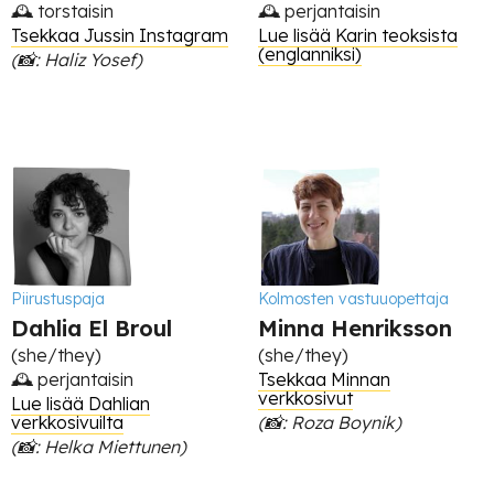
🕰 torstaisin
🕰 perjantaisin
Tsekkaa Jussin Instagram
Lue lisää Karin teoksista
(englanniksi)
(📸: Haliz Yosef)
Piirustuspaja
Kolmosten vastuuopettaja
Dahlia El Broul
Minna Henriksson
(she/they)
(she/they)
🕰 perjantaisin
Tsekkaa Minnan
verkkosivut
Lue lisää Dahlian
verkkosivuilta
(📸: Roza Boynik)
(📸: Helka Miettunen)