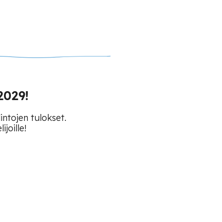
2029!
intojen tulokset.
joille!