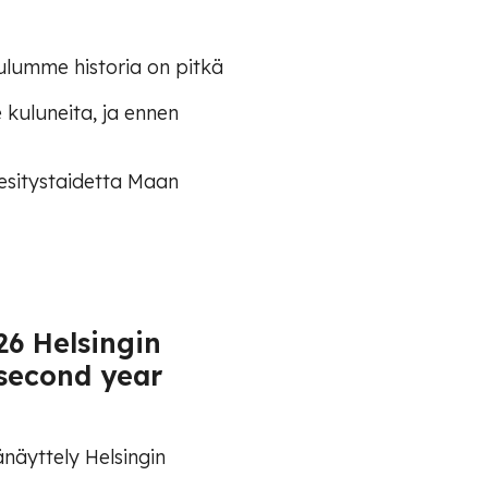
lumme historia on pitkä
uluneita, ja ennen
esitystaidetta Maan
26 Helsingin
 second year
näyttely Helsingin