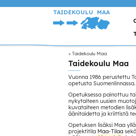
Hyppää
pääsisältöön
TAIDEKOULU MAA
Murupolku
Taidekoulu Maa
Taidekoulu Maa
Vuonna 1986 perustettu Ta
opetusta Suomenlinnassa.
Opetuksessa painottuu taite
nykytaiteen uusien muotoj
kuvataiteen metodien lis
äänitaidetta ja kriittistä te
Opetuksen lisäksi Maa yllä
projektitila
Maa-Tilaa
sekä