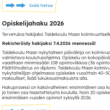
lisää tietoa
Opiskelijahaku 2026
Tervetuloa hakijaksi Taidekoulu Maan kolmivuotiselle 
Rekisteröidy hakijaksi 7.4.2026 mennessä!
Taidekoulu Maan nykytaiteen päivälinja on kolmivu
valmistava koulutusohjelma. Opiskelu on kokopäiväi
vaaditaan minimissään 108 opintoviikkoa (36 opintov
Päättötodistus on diplomi. Taidekoulu Maan kolmiv
nykytaiteilijan ohjelmassa opiskelee vuosittain 40–5
maksulliset, lisää lukukausimaksuista alla.
Hakuprosessi on kaksivaiheinen: ensimmäinen osa k
ja toinen osa haastattelusta koululla. Noin 20 opiske
ensimmäisen vuoden opinnot syksyllä 2026.