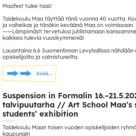
Maafest tulee taas!
Taidekoulu Maa täyttää tänä vuonna 40 vuotta. Kou
ja vaiheikas ja tänäkin keväänä Maa on voimissaan.
——Lämpimästi tervetuloa juhlistamaan kanssamme k
kaikkea tulevia vuosikymmeniä!
Lauantaina 6.6 Suomenlinnan Levyhallissa nähdään 
opiskelijoilta ja valmistuneilta.
lisää...
Suspension in Formalin 16.–21.5.20
talvipuutarha // Art School Maa’s
students’ exhibition
Taidekoulu Maan toisen vuoden opiskelijoiden ryhmä
kaupungin