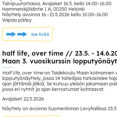
Talvipuutarhassa. Avajaiset 16.5. kello 14.00–16.00.
Hammarskjöldintie 1 A, 00250 Helsinki
Näyttely avoinna 16.–21.5.2026 kello 10.00–16.00
Vapaa pääsy
lue lisää
half life, over time // 23.5. - 14.6
Maan 3. vuosikurssin lopputyönäyt
Half life, over time
on Taidekoulu Maan kolmannen v
lopputyönäyttely, jossa 14 taiteilijaa tarkastelee h
ajan jättämiä jälkiä. Se kutsuu yleisön jakamaan paik
jossa eri rytmit ja ajan kerrostumat kohtaavat.
Avajaiset 22.5.2026
Näyttely on avoinna Suomenlinnan Levyhallissa 23.5 