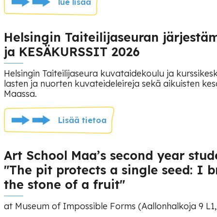
lue lisää
Helsingin Taiteilijaseuran järjes
ja KESÄKURSSIT 2026
Helsingin Taiteilijaseura kuvataidekoulu ja kurssikes
lasten ja nuorten kuvateideleireja sekä aikuisten ke
Maassa.
Lisää tietoa
Art School Maa’s second year stude
"The pit protects a single seed: I
the stone of a fruit"
at Museum of Impossible Forms (Aallonhalkoja 9 L1,