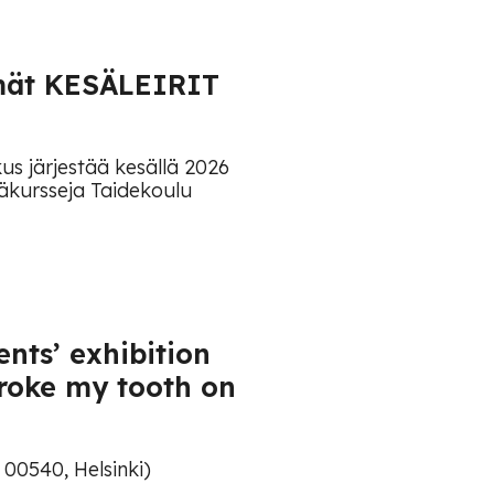
tämät KESÄLEIRIT
kus järjestää kesällä 2026
säkursseja Taidekoulu
nts’ exhibition
 broke my tooth on
 00540, Helsinki)