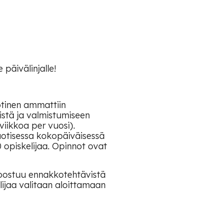
päivälinjalle!
otinen ammattiin
stä ja valmistumiseen
iikkoa per vuosi).
uotisessa kokopäiväisessä
0 opiskelijaa. Opinnot ovat
oostuu ennakkotehtävistä
lijaa valitaan aloittamaan