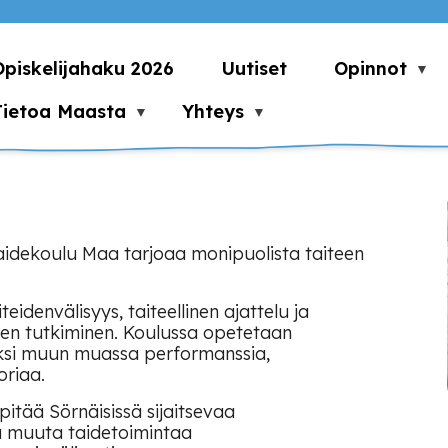
Opiskelijahaku 2026
Uutiset
Opinnot
Tietoa Maasta
Yhteys
idekoulu Maa tarjoaa monipuolista taiteen
idenvälisyys, taiteellinen ajattelu ja
en tutkiminen. Koulussa opetetaan
äksi muun muassa performanssia,
oriaa.
pitää Sörnäisissä sijaitsevaa
 muuta taidetoimintaa