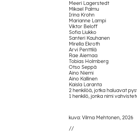
Meeri Lagerstedt
Mikael Palmu
Irina Krohn
Marianne Lampi
Viktor Beloff
Sofia Liukko
Santeri Kauhanen
Mirella Ekroth
Arvi Penttilä
Rae Aiemaa
Tobias Holmberg
Otso Seppä
Aino Niemi
Aino Kallinen
Kaisla Laranta
2 henkilöä, jotka haluavat p
1 henkilö, jonka nimi vahvis
kuva: Vilma Mehtonen, 2026
//