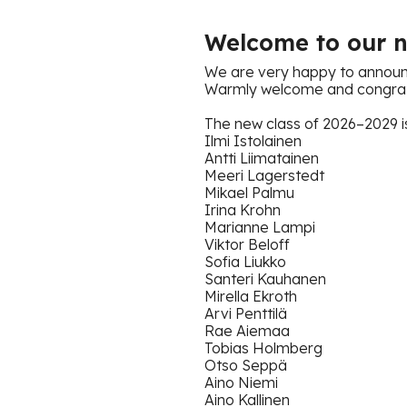
Welcome to our n
We are very happy to announc
Warmly welcome and congratu
The new class of 2026–2029 i
Ilmi Istolainen
Antti Liimatainen
Meeri Lagerstedt
Mikael Palmu
Irina Krohn
Marianne Lampi
Viktor Beloff
Sofia Liukko
Santeri Kauhanen
Mirella Ekroth
Arvi Penttilä
Rae Aiemaa
Tobias Holmberg
Otso Seppä
Aino Niemi
Aino Kallinen