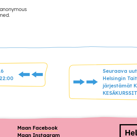
y anonymous
rmed.
26
Seuraava uut
22:00
Helsingin Tait
järjestämät 
KESÄKURSSIT
Raho
Maan Facebook
Maan Instagram