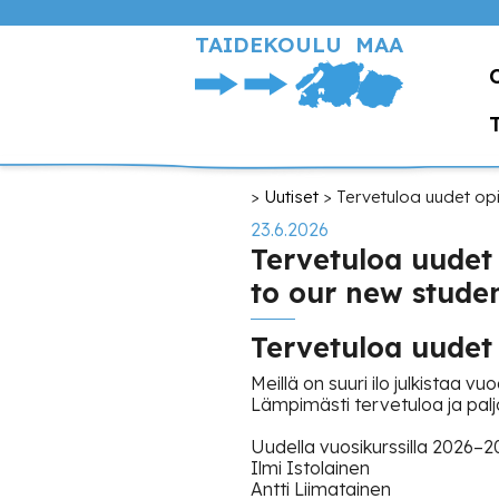
Hyppää
pääsisältöön
TAIDEKOULU MAA
Murupolku
Uutiset
Tervetuloa uudet opi
23.6.2026
Tervetuloa uudet
to our new studen
Tervetuloa uudet 
Meillä on suuri ilo julkistaa v
Lämpimästi tervetuloa ja paljon
Uudella vuosikurssilla 2026–20
Ilmi Istolainen
Antti Liimatainen