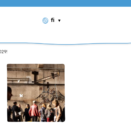
fi
029!