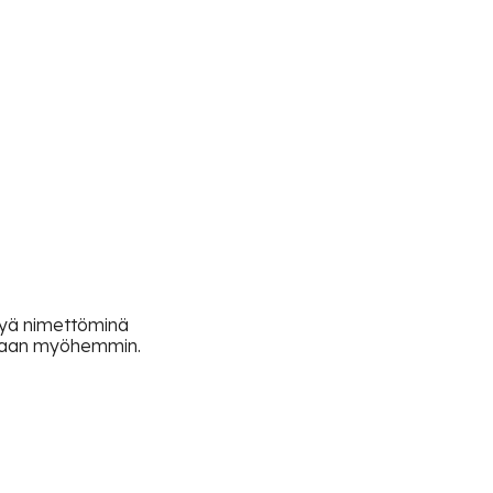
ysyä nimettöminä
tetaan myöhemmin.