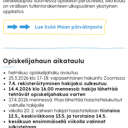
oleskelulupaa Suomessa opiskelun perusteella, sillä koulu
on virallisen tutkintorakenteen ulkopuolinen yksityinen
oppilaitos.
Lue lisää Maan päivälinjasta
Opiskelijahaun aikataulu
helmikuu: opiskelijahaku avautuu
25.3.2026 klo 17-18: vapaaehtoinen hakuinfo Zoomissa
7.4. rekisteröityminen hakijaksi sulkeutuu
14.4.2026 klo 16.00 mennessä: hakija lähettää
tehtävät opiskelijahakua varten
27.4.2026 mennessä: Maa lähettää haastattelukutsut
valituille hakijoille
viikolla 20: 2. vaiheen hakijat haastatellaan
tiistaina
12.5., keskiviikkona 13.5. ja torstaina 14.5.
kesäkuun ensimmäisellä viikolla valinnat
julkistetaan