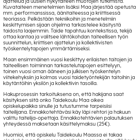
ajattelua ja uusien nykytaiteen muotojen tutkimista.
Kuvataiteen menetelmien lisäksi Maa järjestää opetusta
mm. performanssissa, äänitaiteessa ja kriittisessä
teoriassa. Pelkästään tekniikoihin ja menetelmiin
keskittymisen sijaan ohjelma tarkastelee käsitystä
taidosta laajemmin. Taide tapahtuu kontekstissa, tekijä
ottaa kantaa ja valitsee lähtökohdan taiteellisen työn
suunnittelun, kriittisen ajattelun ja kollektiivisten
työskentelytapojen ymmärtämiseksi.
Maan ensimmäinen vuosi keskittyy erilaisten taitojen ja
taiteellisen toiminnan tarkastelutapojen esittelyyn,
toinen vuosi oman ääneen ja julkisen työskentelyn
viitekehyksiin ja kolmas vuosi taidetyöntekijän taitoihin ja
käytäntöihin yksilön ja kollektiivin tasoilla.
Hakuprosessin tarkoituksena on, että hakijana saat
käsityksen siitä onko Taidekoulu Maa oikea
opiskelupaikka sinulle ja tutustumme tarpeisiisi
taiteilijana. Ennakkotehtäväsi käy läpi rehtori ja hakuun
valittu taitelija-opettaja. Ennakkotehtävien palautuksen
yhteydessä maksetaan käsittelymaksu (25€).
Huomioi, että opiskelu Taidekoulu Maassa ei takaa