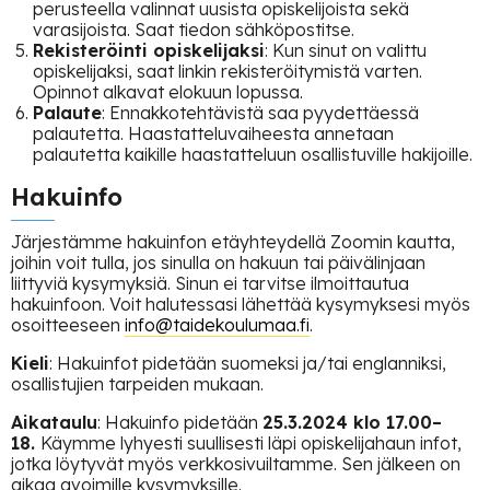
perusteella valinnat uusista opiskelijoista sekä
varasijoista. Saat tiedon sähköpostitse.
Rekisteröinti opiskelijaksi
: Kun sinut on valittu
opiskelijaksi, saat linkin rekisteröitymistä varten.
Opinnot alkavat elokuun lopussa.
Palaute
: Ennakkotehtävistä saa pyydettäessä
palautetta. Haastatteluvaiheesta annetaan
palautetta kaikille haastatteluun osallistuville hakijoille.
Hakuinfo
Järjestämme hakuinfon etäyhteydellä Zoomin kautta,
joihin voit tulla, jos sinulla on hakuun tai päivälinjaan
liittyviä kysymyksiä. Sinun ei tarvitse ilmoittautua
hakuinfoon. Voit halutessasi lähettää kysymyksesi myös
osoitteeseen
info@taidekoulumaa.fi
.
Kieli
: Hakuinfot pidetään suomeksi ja/tai englanniksi,
osallistujien tarpeiden mukaan.
Aikataulu
: Hakuinfo pidetään
25.3.2024 klo 17.00–
18.
Käymme lyhyesti suullisesti läpi opiskelijahaun infot,
jotka löytyvät myös verkkosivuiltamme. Sen jälkeen on
aikaa avoimille kysymyksille.