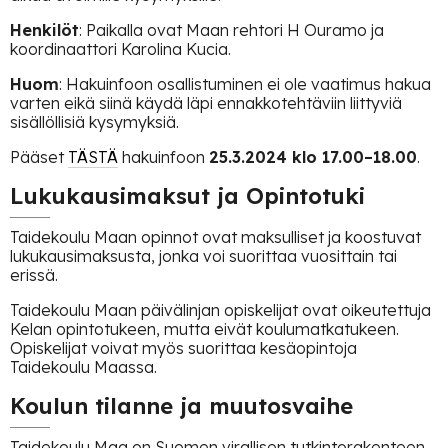
Henkilöt
: Paikalla ovat Maan rehtori H Ouramo ja
koordinaattori Karolina Kucia.
Huom
: Hakuinfoon osallistuminen ei ole vaatimus hakua
varten eikä siinä käydä läpi ennakkotehtäviin liittyviä
sisällöllisiä kysymyksiä.
Pääset
TÄSTÄ
hakuinfoon
25.3.2024 klo 17.00–18.00
.
Lukukausimaksut ja Opintotuki
Taidekoulu Maan opinnot ovat maksulliset ja koostuvat
lukukausimaksusta, jonka voi suorittaa vuosittain tai
erissä.
Taidekoulu Maan päivälinjan opiskelijat ovat oikeutettuja
Kelan opintotukeen, mutta eivät koulumatkatukeen.
Opiskelijat voivat myös suorittaa kesäopintoja
Taidekoulu Maassa.
Koulun tilanne ja muutosvaihe
Taidekoulu Maa on Suomen virallisen tutkintorakenteen