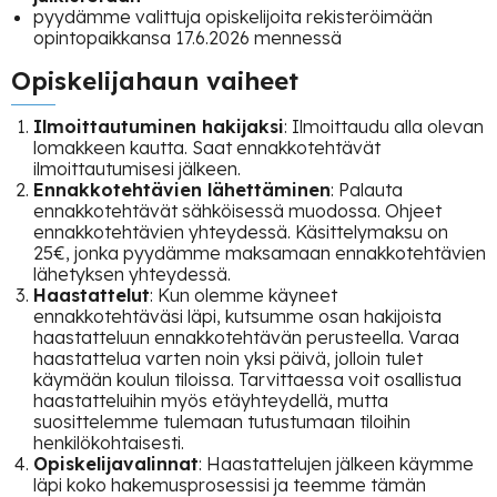
pyydämme valittuja opiskelijoita rekisteröimään
opintopaikkansa 17.6.2026 mennessä
Opiskelijahaun vaiheet
Ilmoittautuminen hakijaksi
: Ilmoittaudu alla olevan
lomakkeen kautta. Saat ennakkotehtävät
ilmoittautumisesi jälkeen.
Ennakkotehtävien lähettäminen
: Palauta
ennakkotehtävät sähköisessä muodossa. Ohjeet
ennakkotehtävien yhteydessä. Käsittelymaksu on
25€, jonka pyydämme maksamaan ennakkotehtävien
lähetyksen yhteydessä.
Haastattelut
: Kun olemme käyneet
ennakkotehtäväsi läpi, kutsumme osan hakijoista
haastatteluun ennakkotehtävän perusteella. Varaa
haastattelua varten noin yksi päivä, jolloin tulet
käymään koulun tiloissa. Tarvittaessa voit osallistua
haastatteluihin myös etäyhteydellä, mutta
suosittelemme tulemaan tutustumaan tiloihin
henkilökohtaisesti.
Opiskelijavalinnat
: Haastattelujen jälkeen käymme
läpi koko hakemusprosessisi ja teemme tämän