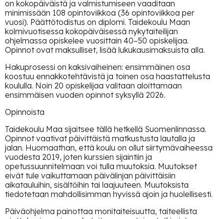
on kokopäiväistä ja valmistumiseen vaaditaan
minimissään 108 opintoviikkoa (36 opintoviikkoa per
vuosi). Päättötodistus on diplomi. Taidekoulu Maan
kolmivuotisessa kokopäiväisessä nykytaiteilijan
ohjelmassa opiskelee vuosittain 40–50 opiskelijaa.
Opinnot ovat maksulliset, lisää lukukausimaksuista alla.
Hakuprosessi on kaksivaiheinen: ensimmäinen osa
koostuu ennakkotehtävistä ja toinen osa haastattelusta
koululla. Noin 20 opiskelijaa valitaan aloittamaan
ensimmäisen vuoden opinnot syksyllä 2026.
Opinnoista
Taidekoulu Maa sijaitsee tällä hetkellä Suomenlinnassa.
Opinnot vaativat päivittäistä matkustusta lautalla ja
jalan. Huomaathan, että koulu on ollut siirtymävaiheessa
vuodesta 2019, joten kurssien sijaintiin ja
opetussuunnitelmaan voi tulla muutoksia. Muutokset
eivät tule vaikuttamaan päivälinjan päivittäisiin
aikatauluihin, sisältöihin tai laajuuteen. Muutoksista
tiedotetaan mahdollisimman hyvissä ajoin ja huolellisesti.
Päiväohjelma painottaa monitaiteisuutta, taiteellista