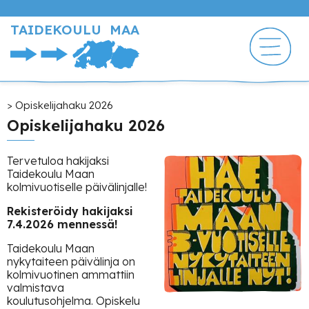
Hyppää
pääsisältöön
TAIDEKOULU MAA
Murupolku
Opiskelijahaku 2026
Opiskelijahaku 2026
Tervetuloa hakijaksi
Taidekoulu Maan
kolmivuotiselle päivälinjalle!
Rekisteröidy hakijaksi
7.4.2026 mennessä!
Taidekoulu Maan
nykytaiteen päivälinja on
kolmivuotinen ammattiin
valmistava
koulutusohjelma. Opiskelu