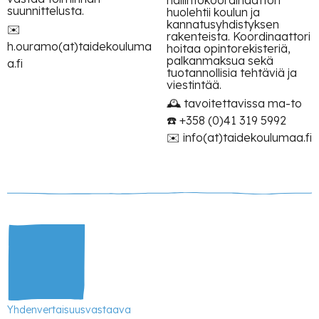
hallintokoordinaattori
suunnittelusta.
huolehtii koulun ja
kannatusyhdistyksen
✉️
rakenteista. Koordinaattori
h.ouramo(at)taidekouluma
hoitaa opintorekisteriä,
palkanmaksua sekä
a.fi
tuotannollisia tehtäviä ja
viestintää.
🕰 tavoitettavissa ma-to
☎️ +358 (0)41 319 5992
✉️ info(at)taidekoulumaa.fi
Yhdenvertaisuusvastaava