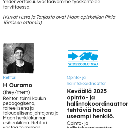
Yhdenvertaisuusvastaavamme työskentelee
tarvittaessa.
(Kuvat H:sta ja Tanjasta ovat Maan opiskelijan Pihla
Törrösen ottamia)
Rehtori
Opinto- ja
hallintokoordinaattori
H Ouramo
Keväällä 2025
(they/them)
opinto- ja
Rehtori toimii koulun
hallintokoordinaattor
pedagogisena,
taiteellisena ja
tehtäviä hoitaa
taloudellisena johtajana ja
useampi henkilö.
Maan henkilökunnan
esihenkilönä. Rehtori
Opinto- ja
vastaa toiminnan