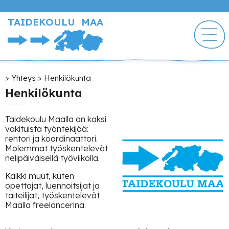
Hyppää
pääsisältöön
TAIDEKOULU MAA
Murupolku
Yhteys
Henkilökunta
Henkilökunta
Taidekoulu Maalla on kaksi
vakituista työntekijää:
rehtori ja koordinaattori.
Molemmat työskentelevät
nelipäiväisellä työviikolla.
Kaikki muut, kuten
opettajat, luennoitsijat ja
taiteilijat, työskentelevät
Maalla freelancerina.