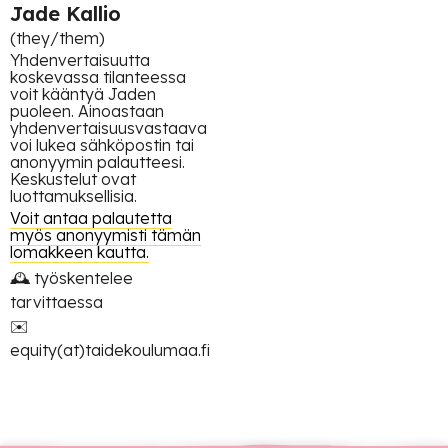
Jade Kallio
(they/them)
Yhdenvertaisuutta
koskevassa tilanteessa
voit kääntyä Jaden
puoleen. Ainoastaan
yhdenvertaisuusvastaava
voi lukea sähköpostin tai
anonyymin palautteesi.
Keskustelut ovat
luottamuksellisia.
Voit antaa palautetta
myös anonyymisti tämän
lomakkeen kautta.
🕰 työskentelee
tarvittaessa
✉️
equity(at)taidekoulumaa.fi