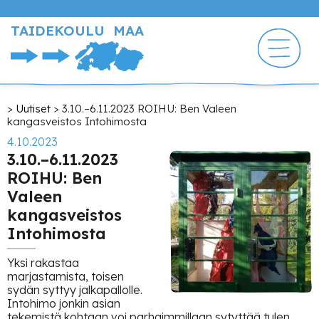
Hyppää
pääsisältöön
TAIDEKOULU MAA
Murupolku
Uutiset
3.10.–6.11.2023 ROIHU: Ben Valeen
kangasveistos Intohimosta
4.10.2023
3.10.–6.11.2023
ROIHU: Ben
Valeen
kangasveistos
Intohimosta
Yksi rakastaa
marjastamista, toisen
sydän syttyy jalkapallolle.
Intohimo jonkin asian
tekemistä kohtaan voi parhaimmillaan sytyttää tulen