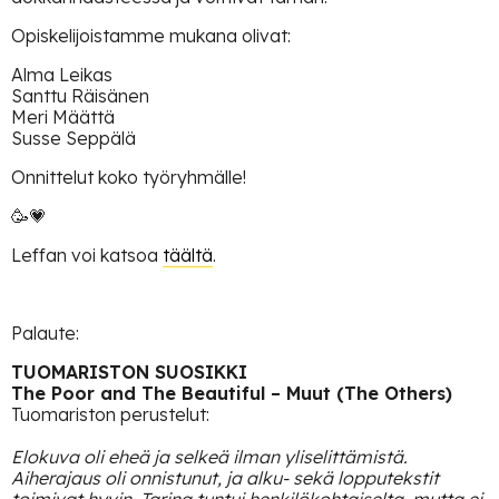
Opiskelijoistamme mukana olivat:
Alma Leikas
Santtu Räisänen
Meri Määttä
Susse Seppälä
Onnittelut koko työryhmälle!
🥳💗
Leffan voi katsoa
täältä
.
Palaute:
TUOMARISTON SUOSIKKI
The Poor and The Beautiful – Muut (The Others)
Tuomariston perustelut:
Elokuva oli eheä ja selkeä ilman yliselittämistä.
Aiherajaus oli onnistunut, ja alku- sekä lopputekstit