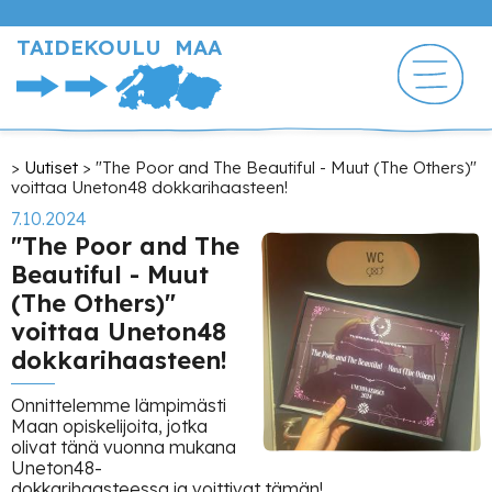
Hyppää
pääsisältöön
TAIDEKOULU MAA
Murupolku
Uutiset
"The Poor and The Beautiful - Muut (The Others)"
voittaa Uneton48 dokkarihaasteen!
7.10.2024
"The Poor and The
Beautiful - Muut
(The Others)"
voittaa Uneton48
dokkarihaasteen!
Onnittelemme lämpimästi
Maan opiskelijoita, jotka
olivat tänä vuonna mukana
Uneton48-
dokkarihaasteessa ja voittivat tämän!