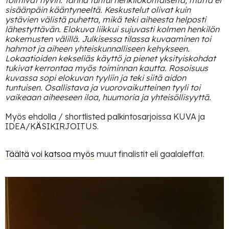
toimivat hyvin. Tarina tuntui henkilökohtaiselta, mutta ei
sisäänpäin kääntyneeltä. Keskustelut olivat kuin
ystävien välistä puhetta, mikä teki aiheesta helposti
lähestyttävän. Elokuva liikkui sujuvasti kolmen henkilön
kokemusten välillä. Julkisessa tilassa kuvaaminen toi
hahmot ja aiheen yhteiskunnalliseen kehykseen.
Lokaatioiden kekseliäs käyttö ja pienet yksityiskohdat
tukivat kerrontaa myös toiminnan kautta. Rosoisuus
kuvassa sopi elokuvan tyyliin ja teki siitä aidon
tuntuisen. Osallistava ja vuorovaikutteinen tyyli toi
vaikeaan aiheeseen iloa, huumoria ja yhteisöllisyyttä.
Myös ehdolla / shortlisted palkintosarjoissa KUVA ja
IDEA/KÄSIKIRJOITUS.
Täältä voi katsoa myös
muut finalistit eli gaalaleffat.