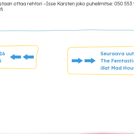
 vastaan ottaa rehtori –Isse Karsten joko puhelimitse: 050 553
fi
016
Seuraava uuti
i
The Femtastic
illat Mad Hou