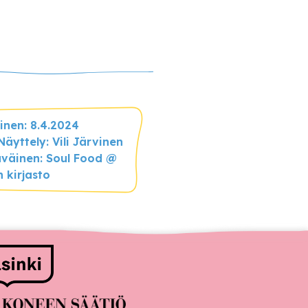
inen: 8.4.2024
Näyttely: Vili Järvinen
äväinen: Soul Food @
 kirjasto
ittajat