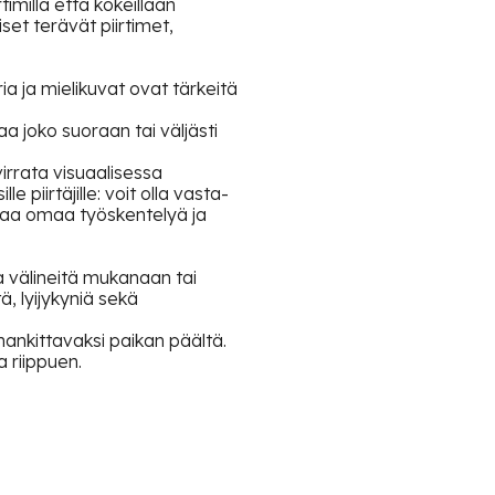
timillä että kokeillaan
set terävät piirtimet,
a ja mielikuvat ovat tärkeitä
a joko suoraan tai väljästi
virrata visuaalisessa
 piirtäjille: voit olla vasta-
ttaa omaa työskentelyä ja
oja välineitä mukanaan tai
, lyijykyniä sekä
hankittavaksi paikan päältä.
 riippuen.