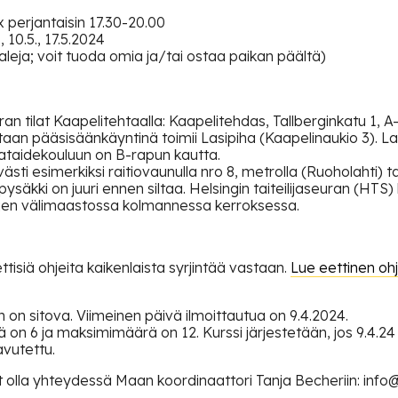
5x perjantaisin 17.30-20.00
5., 10.5., 17.5.2024
iaaleja; voit tuoda omia ja/tai ostaa paikan päältä)
euran tilat Kaapelitehtaalla: Kaapelitehdas, Tallberginkatu 1, A
taan pääsisäänkäyntinä toimii Lasipiha (Kaapelinaukio 3). La
ataidekouluun on B-rapun kautta.
sti esimerkiksi raitiovaunulla nro 8, metrolla (Ruoholahti) ta
n pysäkki on juuri ennen siltaa. Helsingin taiteilijaseuran (HTS)
ujen välimaastossa kolmannessa kerroksessa.
isiä ohjeita kaikenlaista syrjintää vastaan.
Lue eettinen o
 on sitova. Viimeinen päivä ilmoittautua on 9.4.2024.
ä on 6 ja maksimimäärä on 12. Kurssi järjestetään, jos 9.4.
avutettu.
it olla yhteydessä Maan koordinaattori Tanja Becheriin: inf