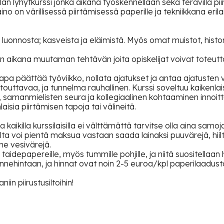
illan lyhytkurssi jonka aikana työskennellään sekä terävillä piir
o on värillisessä piirtämisessä paperille ja tekniikkana erilai
onnosta; kasveista ja eläimistä. Myös omat muistot, histori
 aikana muutaman tehtävän joita opiskelijat voivat toteutta
 tapa päättää työviikko, nollata ajatukset ja antaa ajatusten 
ttavaa, ja tunnelma rauhallinen. Kurssi soveltuu kaikenlaisille
t, samanmielisten seura ja kollegiaalinen kohtaaminen innoi
sia piirtämisen tapoja tai välineitä.
ja kaikilla kurssilaisilla ei välttämättä tarvitse olla aina sam
ta voi pientä maksua vastaan saada lainaksi puuvärejä, hiiltä
e vesivärejä.
idepapereille, myös tummille pohjille, ja niitä suositellaan 
ehintaan, ja hinnat ovat noin 2-5 euroa/kpl paperilaadusta
iin piirustusiltoihin!