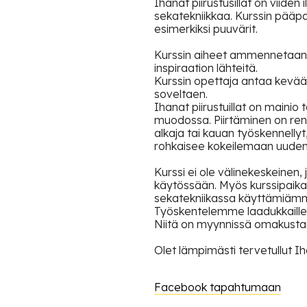
Ihanat piirustusillat on viiden 
sekatekniikkaa. Kurssin pääpain
esimerkiksi puuvärit.
Kurssin aiheet ammennetaan lu
inspiraation lähteitä.
Kurssin opettaja antaa kevään
soveltaen.
Ihanat piirustuillat on mainio
muodossa. Piirtäminen on rentou
alkaja tai kauan työskennelly
rohkaisee kokeilemaan uudenlai
Kurssi ei ole välinekeskeinen, 
käytössään. Myös kurssipaikal
sekatekniikassa käyttämiämm
Työskentelemme laadukkaille ta
Niitä on myynnissä omakustann
Olet lämpimästi tervetullut Ihan
Facebook tapahtumaan