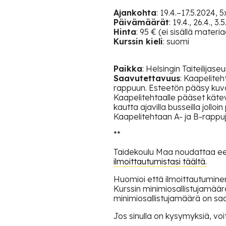
Ajankohta
: 19.4.–17.5.2024, 
Päivämäärät
: 19.4., 26.4., 3.
Hinta
: 95 € (ei sisällä mater
Kurssin kieli
: suomi
Paikka
: Helsingin Taiteilijas
Saavutettavuus
: Kaapeliteh
rappuun. Esteetön pääsy kuv
Kaapelitehtaalle pääset kätevä
kautta ajavilla busseilla jolloi
Kaapelitehtaan A- ja B-rapp
**
Taidekoulu Maa noudattaa eett
ilmoittautumistasi täältä.
Huomioi että ilmoittautuminen
Kurssin minimiosallistujamäär
minimiosallistujamäärä on sa
Jos sinulla on kysymyksiä, vo