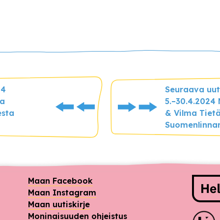
24
Seuraava uut
ma
5.–30.4.2024 
esta
& Vilma Tiet
Suomenlinnan
Raho
Maan Facebook
Maan Instagram
Maan uutiskirje
Moninaisuuden ohjeistus