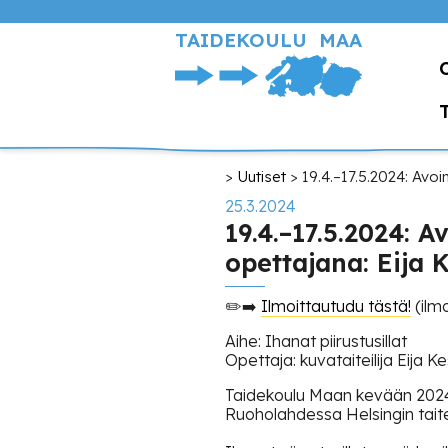
Hyppää
pääsisältöön
TAIDEKOULU MAA
Murupolku
Uutiset
19.4.–17.5.2024: Avoin
25.3.2024
19.4.–17.5.2024: Av
opettajana: Eija 
✏️➡️
Ilmoittautudu tästä!
(ilm
Aihe: Ihanat piirustusillat
Opettaja: kuvataiteilija Eija 
Taidekoulu Maan kevään 2024 I
Ruoholahdessa Helsingin taitei