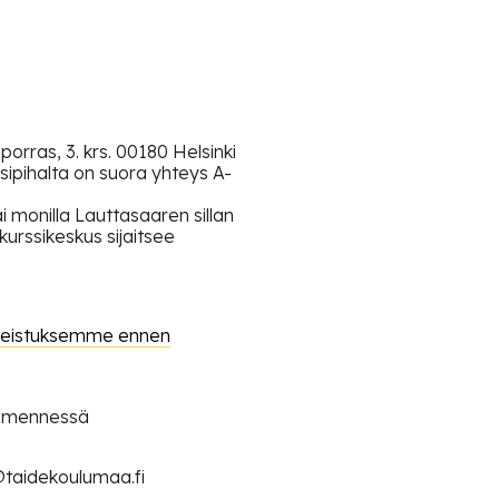
-porras, 3. krs. 00180 Helsinki
sipihalta on suora yhteys A-
i monilla Lauttasaaren sillan
 kurssikeskus sijaitsee
hjeistuksemme ennen
24 mennessä
o@taidekoulumaa.fi