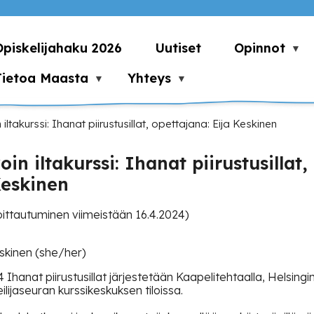
Opiskelijahaku 2026
Uutiset
Opinnot
Tietoa Maasta
Yhteys
 iltakurssi: Ihanat piirustusillat, opettajana: Eija Keskinen
oin iltakurssi: Ihanat piirustusillat,
Keskinen
oittautuminen viimeistään 16.4.2024)
Keskinen (she/her)
hanat piirustusillat järjestetään Kaapelitehtaalla, Helsingi
lijaseuran kurssikeskuksen tiloissa.