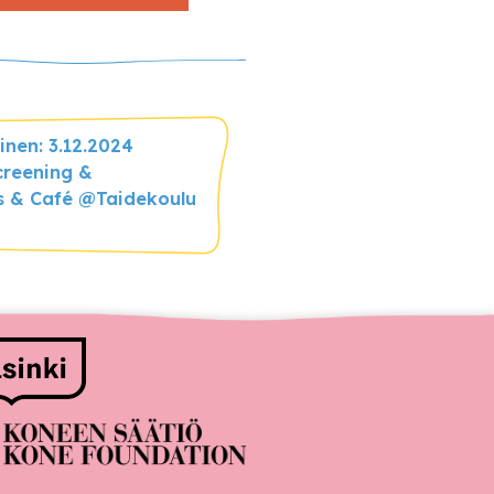
inen: 3.12.2024
creening &
s & Café @Taidekoulu
ittajat