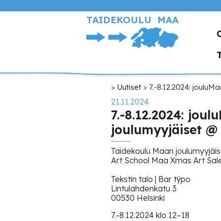
Hyppää
pääsisältöön
TAIDEKOULU MAA
Murupolku
Uutiset
7.-8.12.2024: jouluM
21.11.2024
7.-8.12.2024: jou
joulumyyjäiset @ 
Taidekoulu Maan joulumyyjäis
Art School Maa Xmas Art Sal
Tekstin talo | Bar tÿpo
Lintulahdenkatu 3
00530 Helsinki
7.-8.12.2024 klo 12–18