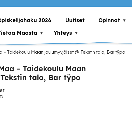
Opiskelijahaku 2026
Uutiset
Opinnot
Tietoa Maasta
Yhteys
aa – Taidekoulu Maan joulumyyjäiset @ Tekstin talo, Bar tÿpo
luMaa – Taidekoulu Maan
Tekstin talo, Bar tÿpo
et
es