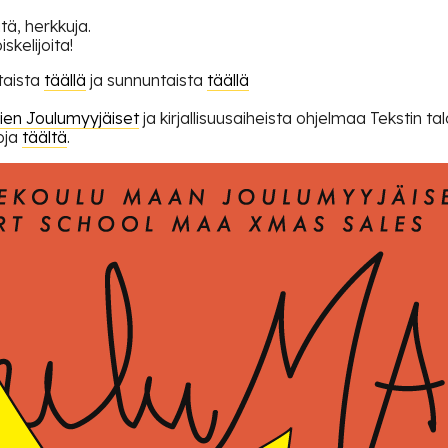
itä, herkkuja.
kelijoita!
taista
täällä
ja sunnuntaista
täällä
ien Joulumyyjäiset
ja kirjallisuusaiheista ohjelmaa Tekstin t
toja
täältä
.