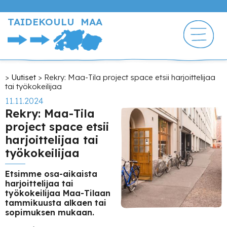
Hyppää
pääsisältöön
TAIDEKOULU MAA
Murupolku
Uutiset
Rekry: Maa-Tila project space etsii harjoittelijaa
tai työkokeilijaa
11.11.2024
Rekry: Maa-Tila
project space etsii
harjoittelijaa tai
työkokeilijaa
Etsimme osa-aikaista
harjoittelijaa tai
työkokeilijaa Maa-Tilaan
tammikuusta alkaen tai
sopimuksen mukaan.