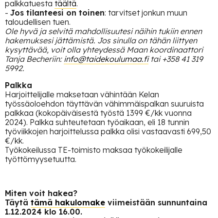
palkkatuesta
täältä
.
-
Jos tilanteesi on toinen
: tarvitset jonkun muun
taloudellisen tuen.
Ole hyvä ja selvitä mahdollisuutesi näihin tukiin ennen
hakemuksesi jättämistä. Jos sinulla on tähän liittyen
kysyttävää, voit olla yhteydessä Maan koordinaattori
Tanja Becheriin:
info@taidekoulumaa.fi
tai +358 41 319
5992.
Palkka
Harjoittelijalle maksetaan vähintään Kelan
työssäoloehdon täyttävän vähimmäispalkan suuruista
palkkaa (kokopäiväisestä työstä 1399 €/kk vuonna
2024). Palkka suhteutetaan työaikaan, eli 18 tunnin
työviikkojen harjoittelussa palkka olisi vastaavasti 699,50
€/kk.
Työkokeilussa TE-toimisto maksaa työkokeilijalle
työttömyysetuutta.
Miten voit hakea?
Täytä
tämä hakulomake
viimeistään sunnuntaina
1.12.2024 klo 16.00.