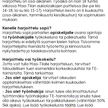
Harjoittelu on osa-aikainen. Työaika on noin 18 tuntia
viikossa Maa-Tilan aukioloaikojen puitteissa (ke-pe klo
14-18, la-su klo 13-17). Harjoittelun kesto on 6 kuukautta
(osa-aikainen, tammikuusta kesäkuuhun) tai sopimuksen
mukaan.
Kenelle harjoittelu sopii?
Harjoittelu sopii parhaiten
opiskelijalle
osana opintoja
tai
työnhakijalle
työkokeiluna tai palkkatuella. Tämä
harjoittelu ei edellytä suomen kielen taitoa. Toivomme
harjoittelijalta itsenäistä työotetta ja kiinnostusta
nykytaidetta ja taidekasvatusta kohtaan.
Harjoittelu vai työkokeilu?
Jotta voit tulla Maa-Tilalle harjoitteluun, tarvitset
taloudellisen tuen esimerkiksi korkeakoulultasi tai TE-
toimistolta. Tämä tarkoittaa:
-
Jos olet opiskelija
: tarvitset oikeuden
oppilaitokseltasi vähintään kolmen kuukauden
harjoittelutukeen.
-
Jos olet työnhakija
: sinun tulee olla ilmoittautunut
työttömäksi työnhakijaksi TE-toimistolla ja sinulla tulee
olla oikeus työkokeiluun tai palkkatukeen (vähintään 50%
5kk ajaksi). Lue lisää työkokeilusta
täältä
. Lue lisää