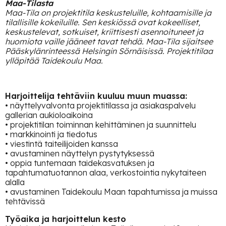
Maa-Tilasta
Maa-Tila on projektitila keskusteluille, kohtaamisille ja
tilallisille kokeiluille. Sen keskiössä ovat kokeelliset,
keskustelevat, sotkuiset, kriittisesti asennoituneet ja
huomiota vaille jääneet tavat tehdä. Maa-Tila sijaitsee
Pääskylänrinteessä Helsingin Sörnäisissä. Projektitilaa
ylläpitää Taidekoulu Maa.
Harjoittelija tehtäviin kuuluu muun muassa:
• näyttelyvalvonta projektitilassa ja asiakaspalvelu
gallerian aukioloaikoina
• projektitilan toiminnan kehittäminen ja suunnittelu
• markkinointi ja tiedotus
• viestintä taiteilijoiden kanssa
• avustaminen näyttelyn pystytyksessä
• oppia tuntemaan taidekasvatuksen ja
tapahtumatuotannon alaa, verkostointia nykytaiteen
alalla
• avustaminen Taidekoulu Maan tapahtumissa ja muissa
tehtävissä
Työaika ja harjoittelun kesto