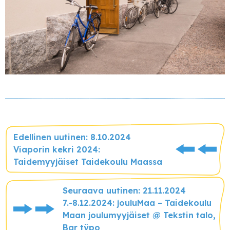
Edellinen uutinen: 8.10.2024
Viaporin kekri 2024:
Taidemyyjäiset Taidekoulu Maassa
Seuraava uutinen: 21.11.2024
7.-8.12.2024: jouluMaa – Taidekoulu
Maan joulumyyjäiset @ Tekstin talo,
Bar tÿpo