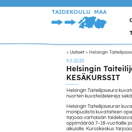
Hyppää
pääsisältöön
TAIDEKOULU MAA
Murupolku
Uutiset
Helsingin Taiteilij
9.5.2025
Helsingin Taiteil
KESÄKURSSIT
Helsingin Taiteilijaseura kuva
nuorten kuvateideleireja sek
Helsingin Taiteilijaseuran kuv
monipuolista kuvataiteen opetus
tarjoaa varhaisiän taidekasva
oppimäärää 7–18-vuotiaille j
aikuisille. Kurssikeskus tarjoa