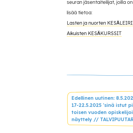
seuran jäsentaiteilijat, joill
lisää tietoa:
Lasten ja nuorten KESÄLEIR
Aikuisten KESÄKURSSIT
Edellinen uutinen: 8.5.20
17-22.5.2025 'sinä istut p
toisen vuoden opiskelijo
näyttely // TALVIPUUTA