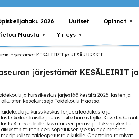
Opiskelijahaku 2026
Uutiset
Opinnot
Tietoa Maasta
Yhteys
aseuran järjestämät KESÄLEIRIT ja KESÄKURSSIT
ijaseuran järjestämät KESÄLEIRIT ja
taidekoulu ja kurssikeskus järjestää kesällä 2025 lasten ja
ä aikuisten kesäkursseja Taidekoulu Maassa.
ataidekoulu ja kurssikeskus tarjoaa laadukasta ja
ta kaikenikäisille ja -tasoisille harrastajille. Kuvataidekoul
tusta 4-6-vuotiaille, kuvataiteen perusopetuksen yleistä
a aikuisten taiteen perusopetuksen yleistä oppimäärää
a monipuolista taideopetusta aikuisille. Opettajina toimivat