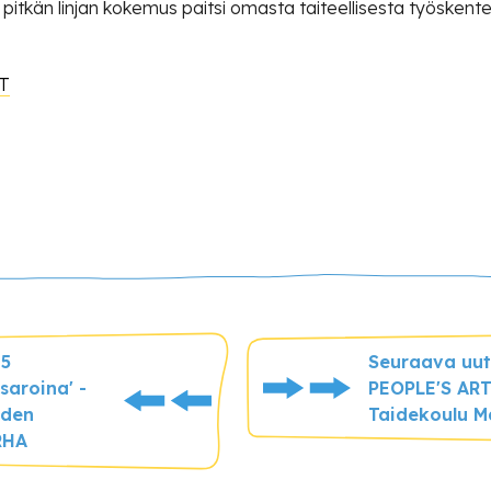
a on pitkän linjan kokemus paitsi omasta taiteellisesta työske
IT
25
Seuraava uut
isaroina' -
PEOPLE'S AR
iden
Taidekoulu M
RHA