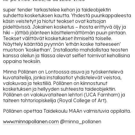
super tender tarkastelee kehon ja taideobjektin
suhdetta kosketuksen kautta. Yhdestä puunkappaleesta
käsin veistetyt ja hiotut teokset ovat katsojan
pideltävissä. Jokainen kosketus – ihosta erittyvä öljy ja
hiki – jättää jäänteen käsittelemättömän puun pintaan.
Teokset välittävät kosketukset ihmiseltä toiselle.
Näyttely kääntää pyynnön ’ethän koske taiteeseen’
muotoon ’koskethan’. Installaatio mahdollistaa teosten
kanssa oleilun ja tilassa olevat selfiet toimivat kehollisina
oppaina teoksiin.
Minna Pöllänen on Lontoossa asuva ja työskentelevä
kuvataiteilija, jonka installaatiot yhdistelevät veistoa,
valokuvaa ja tekstiiliä. Pöllänen on kiinnostunut
kosketuksen ja hellyyden suhteesta taideobjektiin.
Pöllänen on valokuvataiteen lehtori (UCA Farnham) ja
taiteen tohtoriopiskelija (Royal College of Art).
Pöllänen opettaa Taidekoulu MAAn valmistuvia oppilaita.
www.minnapollanen.com
@minna_pollanen