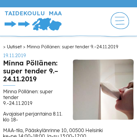
Hyppää
pääsisältöön
TAIDEKOULU MAA
Murupolku
Uutiset
Minna Pöllänen: super tender 9.–24.11.2019
19.11.2019
Minna Pöllänen:
super tender 9.–
24.11.2019
Minna Pöllänen: super
tender
9.-24.11.2019
Avajaiset perjantaina 8.11.
klo 18-
MAA-tila, Pääskylänrinne 10, 00500 Helsinki
ke-pe 14:00-18:00, la-su 13:00-17:00