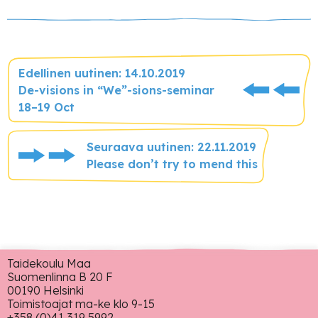
Edellinen uutinen: 14.10.2019
De-visions in “We”-sions-seminar
18–19 Oct
Seuraava uutinen: 22.11.2019
Please don’t try to mend this
Taidekoulu Maa
Suomenlinna B 20 F
00190 Helsinki
Toimistoajat ma-ke klo 9-15
+358 (0)41 319 5992