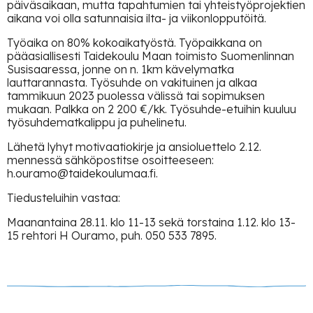
päiväsaikaan, mutta tapahtumien tai yhteistyöprojektien
aikana voi olla satunnaisia ilta- ja viikonlopputöitä.
Työaika on 80% kokoaikatyöstä. Työpaikkana on
pääasiallisesti Taidekoulu Maan toimisto Suomenlinnan
Susisaaressa, jonne on n. 1km kävelymatka
lauttarannasta. Työsuhde on vakituinen ja alkaa
tammikuun 2023 puolessa välissä tai sopimuksen
mukaan. Palkka on 2 200 €/kk. Työsuhde-etuihin kuuluu
työsuhdematkalippu ja puhelinetu.
Lähetä lyhyt motivaatiokirje ja ansioluettelo 2.12.
mennessä sähköpostitse osoitteeseen:
h.ouramo@taidekoulumaa.fi.
Tiedusteluihin vastaa:
Maanantaina 28.11. klo 11-13 sekä torstaina 1.12. klo 13-
15 rehtori H Ouramo, puh. 050 533 7895.