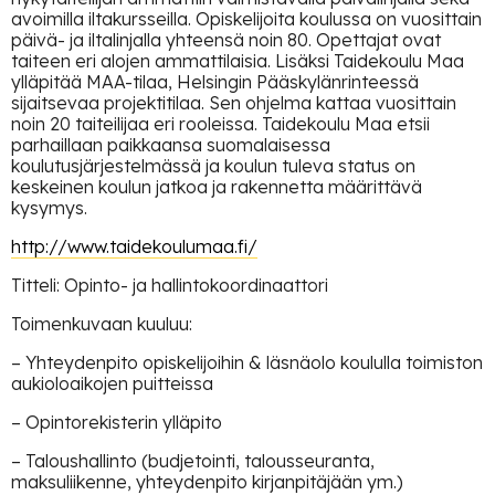
avoimilla iltakursseilla. Opiskelijoita koulussa on vuosittain
päivä- ja iltalinjalla yhteensä noin 80. Opettajat ovat
taiteen eri alojen ammattilaisia. Lisäksi Taidekoulu Maa
ylläpitää MAA-tilaa, Helsingin Pääskylänrinteessä
sijaitsevaa projektitilaa. Sen ohjelma kattaa vuosittain
noin 20 taiteilijaa eri rooleissa. Taidekoulu Maa etsii
parhaillaan paikkaansa suomalaisessa
koulutusjärjestelmässä ja koulun tuleva status on
keskeinen koulun jatkoa ja rakennetta määrittävä
kysymys.
http://www.taidekoulumaa.fi/
Titteli: Opinto- ja hallintokoordinaattori
Toimenkuvaan kuuluu:
– Yhteydenpito opiskelijoihin & läsnäolo koululla toimiston
aukioloaikojen puitteissa
– Opintorekisterin ylläpito
– Taloushallinto (budjetointi, talousseuranta,
maksuliikenne, yhteydenpito kirjanpitäjään ym.)