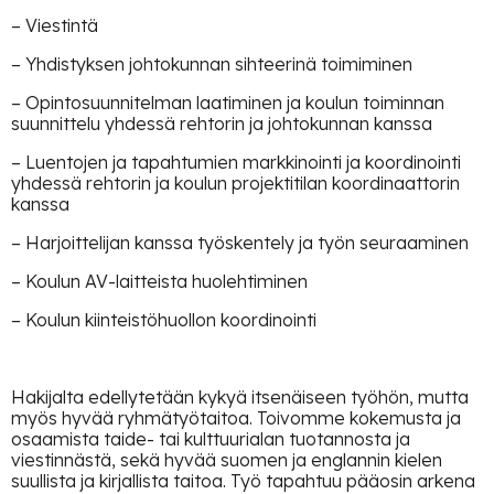
– Viestintä
– Yhdistyksen johtokunnan sihteerinä toimiminen
– Opintosuunnitelman laatiminen ja koulun toiminnan
suunnittelu yhdessä rehtorin ja johtokunnan kanssa
– Luentojen ja tapahtumien markkinointi ja koordinointi
yhdessä rehtorin ja koulun projektitilan koordinaattorin
kanssa
– Harjoittelijan kanssa työskentely ja työn seuraaminen
– Koulun AV-laitteista huolehtiminen
– Koulun kiinteistöhuollon koordinointi
Hakijalta edellytetään kykyä itsenäiseen työhön, mutta
myös hyvää ryhmätyötaitoa. Toivomme kokemusta ja
osaamista taide- tai kulttuurialan tuotannosta ja
viestinnästä, sekä hyvää suomen ja englannin kielen
suullista ja kirjallista taitoa. Työ tapahtuu pääosin arkena