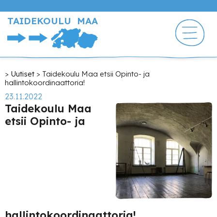
Hyppää
pääsisältöön
TAIDEKOULU MAA
Murupolku
Uutiset
Taidekoulu Maa etsii Opinto- ja
hallintokoordinaattoria!
23.11.2022
Taidekoulu Maa
etsii Opinto- ja
hallintokoordinaattoria!