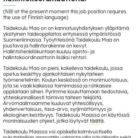
(NB! at the present moment this job position requires
the use of Finnish language)
Taidekoulu Maa on on kannatusyhdistyksen ylläpitämä
yksityinen taideoppilaitos erityisessä ympäristössä
Suomenlinnassa. Työyhteisönä Taidekoulu Maa on
joustava ja hallintorakenne on kevyt.
Hallintohenkilökuntaan kuuluu opinto- ja
hallintokoordinaattorin lisäksi rehtori.
Taidekoulu Maa on pieni, kokeileva taidekoulu, jossa
opetus keskittyy ajankohtaisen nykytaiteen
työmenetelmiin. Koulun keskiössä on monimuotoisuus,
jota se vaalii kaikessa toiminnassa ja rohkaisee
oppilaitaan siihen. Pyrimme kouluttamaan tiedostavia,
yhteiskunnallisesti toimivia taiteen tekijöitä.
Arvomaailmaamme kuuluvat yhteisöllisyys,
yhdenvertaisuus, tasa-arvo, syrjimättömyys ja
ekologinen kestävyys. Taidekoulu Maassa on käytössä
moninaisuuden ohjeet, jotka löytyvät
täältä
.
Taidekoulu Maassa voi opiskella kolmivuotisella
nykytaiteilijan ammattiin valmistavalla päivälinjalla sekä