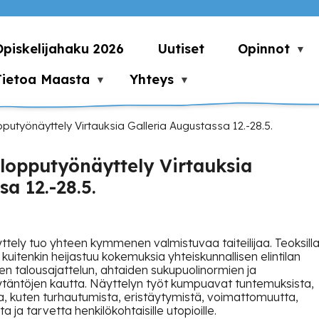
Opiskelijahaku 2026
Uutiset
Opinnot
Tietoa Maasta
Yhteys
utyönäyttely Virtauksia Galleria Augustassa 12.-28.5.
lopputyönäyttely Virtauksia
a 12.-28.5.
tely tuo yhteen kymmenen valmistuvaa taiteilijaa. Teoksill
 kuitenkin heijastuu kokemuksia yhteiskunnallisen elintilan
 talousajattelun, ahtaiden sukupuolinormien ja
äytäntöjen kautta. Näyttelyn työt kumpuavat tuntemuksista,
aa, kuten turhautumista, eristäytymistä, voimattomuutta,
ja tarvetta henkilökohtaisille utopioille.