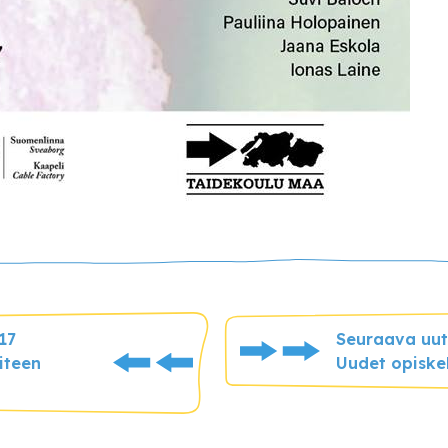
017
Seuraava uuti
iteen
Uudet opiske