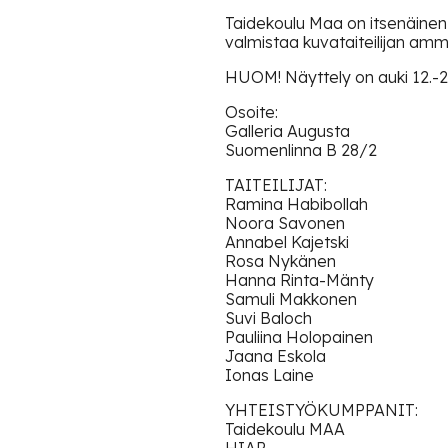
Taidekoulu Maa on itsenäinen
valmistaa kuvataiteilijan amma
HUOM! Näyttely on auki 12.-28.
Osoite:
Galleria Augusta
Suomenlinna B 28/2
TAITEILIJAT:
Ramina Habibollah
Noora Savonen
Annabel Kajetski
Rosa Nykänen
Hanna Rinta-Mänty
Samuli Makkonen
Suvi Baloch
Pauliina Holopainen
Jaana Eskola
Ionas Laine
YHTEISTYÖKUMPPANIT:
Taidekoulu MAA
HIAP