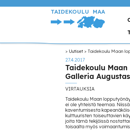
Hyppää
pääsisältöön
TAIDEKOULU MAA
Murupolku
Uutiset
Taidekoulu Maan lopp
27.4.2017
Taidekoulu Maan 
Galleria Augustass
VIRTAUKSIA
Taidekoulu Maan lopputyönäyt
ei ole yhteistä teemaa. Niissä
kaventumisesta kapeanäköisen
kulttuuristen toiseuttavien k
joita tämä tekijöissä nostatt
toisaalta myös voimaantumista 