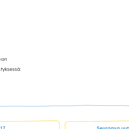
van
estyksessä:
017
Seuraava uuti