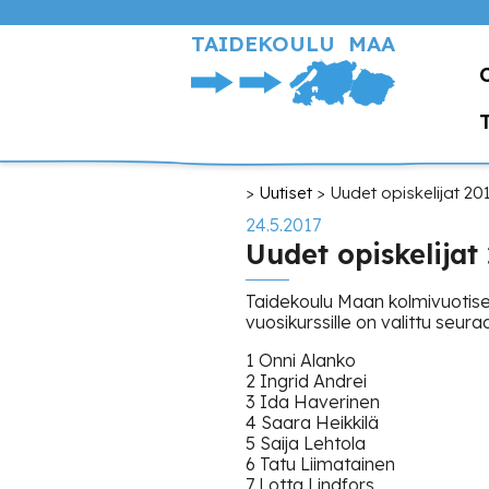
Hyppää
pääsisältöön
TAIDEKOULU MAA
Murupolku
Uutiset
Uudet opiskelijat 20
24.5.2017
Uudet opiskelijat
Taidekoulu Maan kolmivuotisen
vuosikurssille on valittu seura
1 Onni Alanko
2 Ingrid Andrei
3 Ida Haverinen
4 Saara Heikkilä
5 Saija Lehtola
6 Tatu Liimatainen
7 Lotta Lindfors