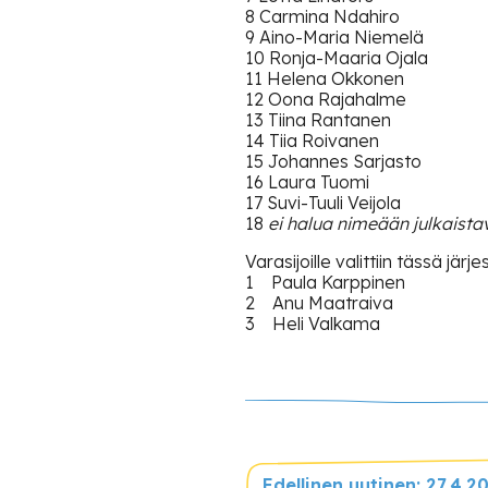
8 Carmina Ndahiro
9 Aino-Maria Niemelä
10 Ronja-Maaria Ojala
11 Helena Okkonen
12 Oona Rajahalme
13 Tiina Rantanen
14 Tiia Roivanen
15 Johannes Sarjasto
16 Laura Tuomi
17 Suvi-Tuuli Veijola
18
ei halua nimeään julkaista
Varasijoille valittiin tässä järj
1 Paula Karppinen
2 Anu Maatraiva
3 Heli Valkama
Edellinen uutinen: 27.4.2