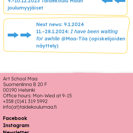
9.–10.12.2023 Taidekoulu Maan
joulumyyjäiset
Next news: 9.1.2024
11.–28.1.2024: 𝘐 𝘩𝘢𝘷𝘦 𝘣𝘦𝘦𝘯 𝘸𝘢𝘪𝘵𝘪𝘯𝘨
𝘧𝘰𝘳 𝘢𝘸𝘩𝘪𝘭𝘦 @Maa-Tila (opiskelijoiden
näyttely)
Art School Maa
Suomenlinna B 20 F
00190 Helsinki
Office hours: Mon-Wed at 9-15
+358 (0)41 319 5992
info(at)taidekoulumaa.fi
Facebook
Instagram
Newsletter