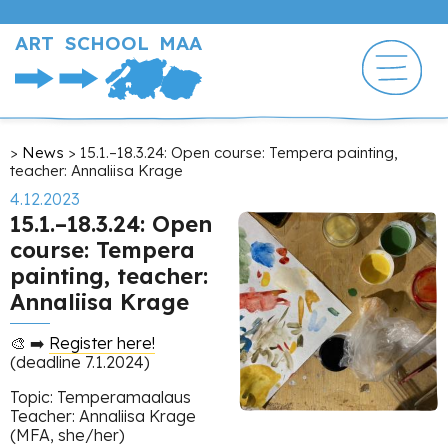
Skip
to
ART SCHOOL MAA
main
content
Breadcrumb
News
15.1.–18.3.24: Open course: Tempera painting,
teacher: Annaliisa Krage
4.12.2023
15.1.–18.3.24: Open
course: Tempera
painting, teacher:
Annaliisa Krage
🎨 ➡️
Register here!
(deadline 7.1.2024)
Topic: Temperamaalaus
Teacher: Annaliisa Krage
(MFA, she/her)