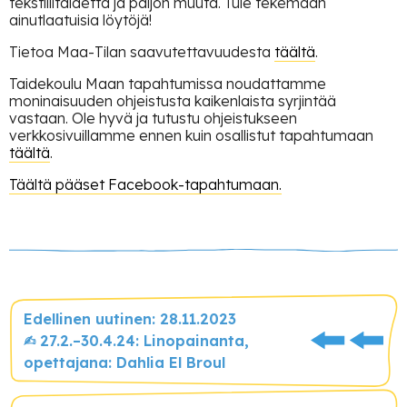
tekstiilitaidetta ja paljon muuta. Tule tekemään
ainutlaatuisia löytöjä!
Tietoa Maa-Tilan saavutettavuudesta
täältä
.
Taidekoulu Maan tapahtumissa noudattamme
moninaisuuden ohjeistusta kaikenlaista syrjintää
vastaan. Ole hyvä ja tutustu ohjeistukseen
verkkosivuillamme ennen kuin osallistut tapahtumaan
täältä
.
Täältä pääset Facebook-tapahtumaan.
Edellinen uutinen: 28.11.2023
✍︎ 27.2.–30.4.24: Linopainanta,
opettajana: Dahlia El Broul