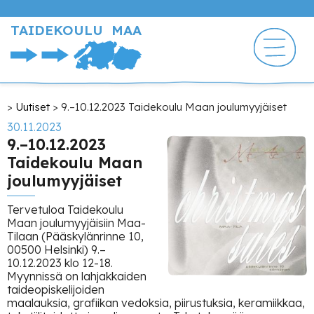
Hyppää
pääsisältöön
TAIDEKOULU MAA
Murupolku
Uutiset
9.–10.12.2023 Taidekoulu Maan joulumyyjäiset
30.11.2023
9.–10.12.2023
Taidekoulu Maan
joulumyyjäiset
Tervetuloa Taidekoulu
Maan joulumyyjäisiin Maa-
Tilaan (Pääskylänrinne 10,
00500 Helsinki) 9.–
10.12.2023 klo 12-18.
Myynnissä on lahjakkaiden
taideopiskelijoiden
maalauksia, grafiikan vedoksia, piirustuksia, keramiikkaa,