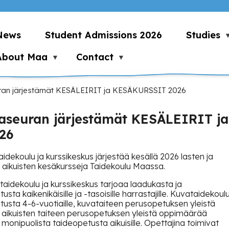
News
Student Admissions 2026
Studies
About Maa
Contact
seuran järjestämät KESÄLEIRIT ja KESÄKURSSIT 2026
ijaseuran järjestämät KESÄLEIRIT ja
26
aidekoulu ja kurssikeskus järjestää kesällä 2026 lasten ja
ä aikuisten kesäkursseja Taidekoulu Maassa.
ataidekoulu ja kurssikeskus tarjoaa laadukasta ja
ta kaikenikäisille ja -tasoisille harrastajille. Kuvataidekoul
tusta 4-6-vuotiaille, kuvataiteen perusopetuksen yleistä
a aikuisten taiteen perusopetuksen yleistä oppimäärää
a monipuolista taideopetusta aikuisille. Opettajina toimivat