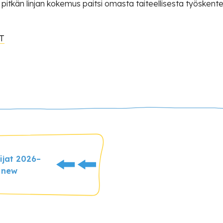
a on pitkän linjan kokemus paitsi omasta taiteellisesta työske
IT
ijat 2026–
 new