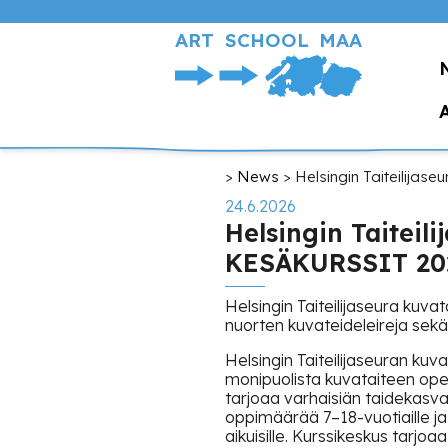
Skip
to
ART SCHOOL MAA
main
content
Breadcrumb
News
Helsingin Taiteilija
24.6.2026
Helsingin Taiteil
KESÄKURSSIT 20
Helsingin Taiteilijaseura kuvat
nuorten kuvateideleireja sek
Helsingin Taiteilijaseuran kuv
monipuolista kuvataiteen opetus
tarjoaa varhaisiän taidekasva
oppimäärää 7–18-vuotiaille j
aikuisille. Kurssikeskus tarjoa