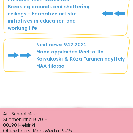
Breaking grounds and shattering
ceilings – Formative artistic
initiatives in education and
working life
Next news: 9.12.2021
Maan oppilaiden Reetta Ilo
Koivukoski & Róza Turunen näyttely
MAA-tilassa
Art School Maa
Suomenlinna B 20 F
00190 Helsinki
Office hours: Mon-Wed at 9-15