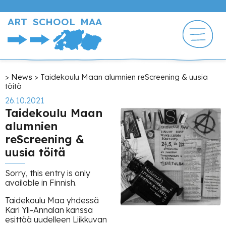
Skip
to
ART SCHOOL MAA
main
content
Breadcrumb
News
Taidekoulu Maan alumnien reScreening & uusia
töitä
26.10.2021
Taidekoulu Maan
alumnien
reScreening &
uusia töitä
Sorry, this entry is only
available in Finnish.
Taidekoulu Maa yhdessä
Kari Yli-Annalan kanssa
esittää uudelleen Liikkuvan