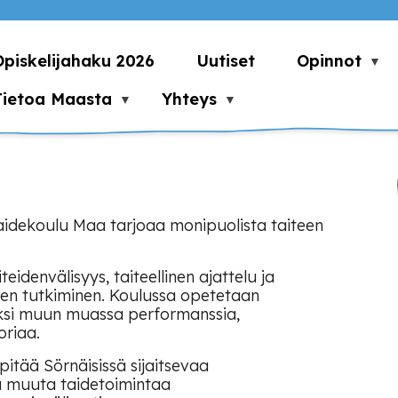
Opiskelijahaku 2026
Uutiset
Opinnot
Tietoa Maasta
Yhteys
idekoulu Maa tarjoaa monipuolista taiteen
idenvälisyys, taiteellinen ajattelu ja
en tutkiminen. Koulussa opetetaan
äksi muun muassa performanssia,
oriaa.
pitää Sörnäisissä sijaitsevaa
 muuta taidetoimintaa