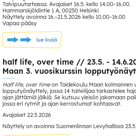
Talvipuutarhassa. Avajaiset 16.5. kello 14.00–16.00.
Hammarskjöldintie 1 A, 00250 Helsinki
Näyttely avoinna 16.–21.5.2026 kello 10.00–16.00
Vapaa pääsy
lue lisää
half life, over time // 23.5. - 14.6
Maan 3. vuosikurssin lopputyönäyt
Half life, over time
on Taidekoulu Maan kolmannen v
lopputyönäyttely, jossa 14 taiteilijaa tarkastelee h
ajan jättämiä jälkiä. Se kutsuu yleisön jakamaan paik
jossa eri rytmit ja ajan kerrostumat kohtaavat.
Avajaiset 22.5.2026
Näyttely on avoinna Suomenlinnan Levyhallissa 23.5 