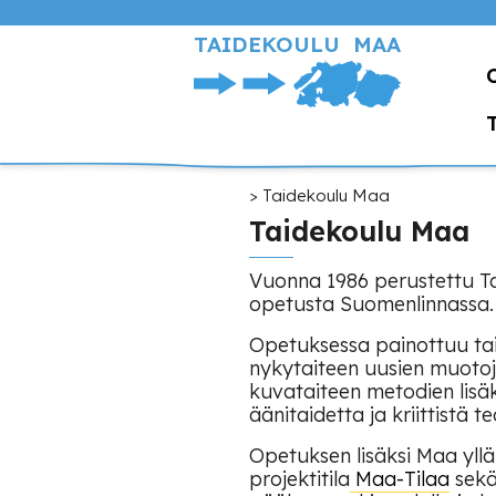
Hyppää
pääsisältöön
TAIDEKOULU MAA
Murupolku
Taidekoulu Maa
Taidekoulu Maa
Vuonna 1986 perustettu Ta
opetusta Suomenlinnassa.
Opetuksessa painottuu taite
nykytaiteen uusien muotoj
kuvataiteen metodien lis
äänitaidetta ja kriittistä te
Opetuksen lisäksi Maa yllä
projektitila
Maa-Tilaa
sekä