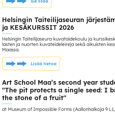
lue lisää
Helsingin Taiteilijaseuran järjes
ja KESÄKURSSIT 2026
Helsingin Taiteilijaseura kuvataidekoulu ja kurssikes
lasten ja nuorten kuvateideleireja sekä aikuisten ke
Maassa.
Lisää tietoa
Art School Maa’s second year stude
"The pit protects a single seed: I
the stone of a fruit"
at Museum of Impossible Forms (Aallonhalkoja 9 L1,