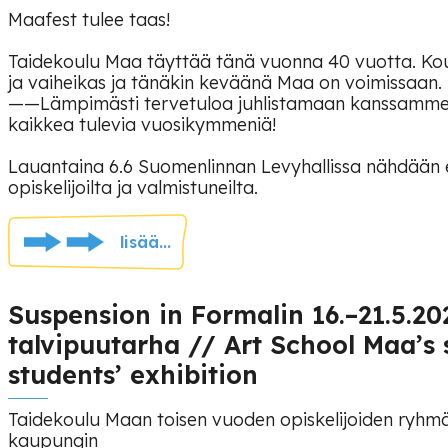
Maafest tulee taas!
Taidekoulu Maa täyttää tänä vuonna 40 vuotta. Kou
ja vaiheikas ja tänäkin keväänä Maa on voimissaan.
——Lämpimästi tervetuloa juhlistamaan kanssamme k
kaikkea tulevia vuosikymmeniä!
Lauantaina 6.6 Suomenlinnan Levyhallissa nähdään 
opiskelijoilta ja valmistuneilta.
lisää...
Suspension in Formalin 16.–21.5.20
talvipuutarha // Art School Maa’s
students’ exhibition
Taidekoulu Maan toisen vuoden opiskelijoiden ryhmä
kaupungin