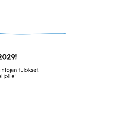
2029!
intojen tulokset.
joille!