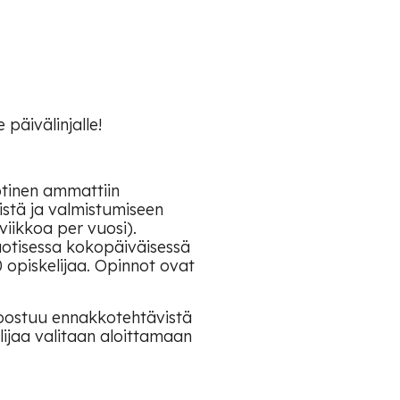
päivälinjalle!
otinen ammattiin
stä ja valmistumiseen
iikkoa per vuosi).
uotisessa kokopäiväisessä
0 opiskelijaa. Opinnot ovat
oostuu ennakkotehtävistä
lijaa valitaan aloittamaan