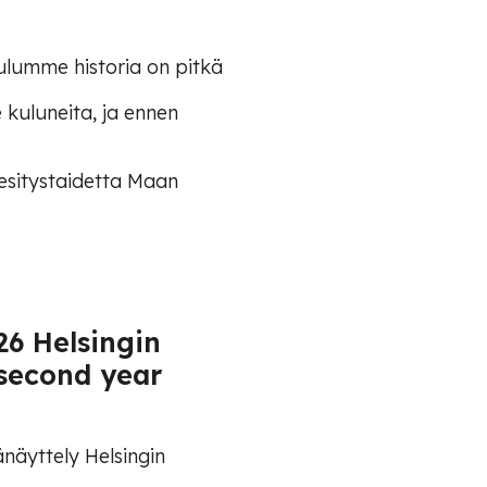
lumme historia on pitkä
uluneita, ja ennen
esitystaidetta Maan
26 Helsingin
 second year
näyttely Helsingin