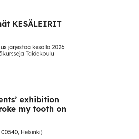
tämät KESÄLEIRIT
kus järjestää kesällä 2026
säkursseja Taidekoulu
nts’ exhibition
 broke my tooth on
 00540, Helsinki)