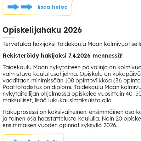
lisää tietoa
Opiskelijahaku 2026
Tervetuloa hakijaksi Taidekoulu Maan kolmivuotiselle 
Rekisteröidy hakijaksi 7.4.2026 mennessä!
Taidekoulu Maan nykytaiteen päivälinja on kolmivu
valmistava koulutusohjelma. Opiskelu on kokopäiväi
vaaditaan minimissään 108 opintoviikkoa (36 opintov
Päättötodistus on diplomi. Taidekoulu Maan kolmiv
nykytaiteilijan ohjelmassa opiskelee vuosittain 40–5
maksulliset, lisää lukukausimaksuista alla.
Hakuprosessi on kaksivaiheinen: ensimmäinen osa k
ja toinen osa haastattelusta koululla. Noin 20 opiske
ensimmäisen vuoden opinnot syksyllä 2026.