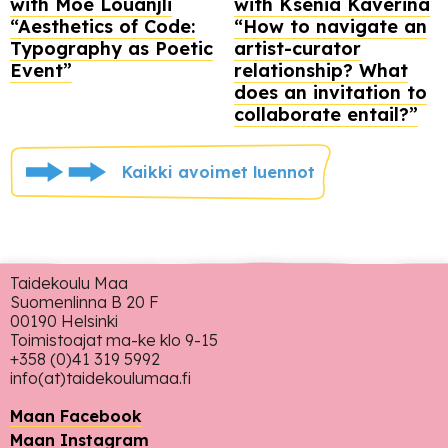
with Moe Louanjli
with Ksenia Kaverina
“Aesthetics of Code:
“How to navigate an
Typography as Poetic
artist-curator
Event”
relationship? What
does an invitation to
collaborate entail?”
Kaikki avoimet luennot
Taidekoulu Maa
Suomenlinna B 20 F
00190 Helsinki
Toimistoajat ma-ke klo 9-15
+358 (0)41 319 5992
info(at)taidekoulumaa.fi
Maan Facebook
Maan Instagram