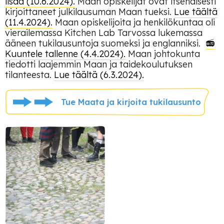
lisää (10.6.2024).
Maan opiskelijat ovat itsenäisesti
kirjoittaneet julkilausuman Maan tueksi.
Lue täältä
(11.4.2024).
Maan opiskelijoita ja henkilökuntaa oli
vierailemassa Kitchen Lab Tarvossa lukemassa
ääneen tukilausuntoja suomeksi ja englanniksi.
📻
Kuuntele tallenne (4.4.2024).
Maan johtokunta
tiedotti laajemmin Maan ja taidekoulutuksen
tilanteesta.
Lue täältä (6.3.2024).
Tue Maata ja kirjoita tukilausunto