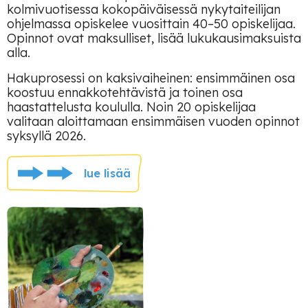
kolmivuotisessa kokopäiväisessä nykytaiteilijan
ohjelmassa opiskelee vuosittain 40–50 opiskelijaa.
Opinnot ovat maksulliset, lisää lukukausimaksuista
alla.
Hakuprosessi on kaksivaiheinen: ensimmäinen osa
koostuu ennakkotehtävistä ja toinen osa
haastattelusta koululla. Noin 20 opiskelijaa
valitaan aloittamaan ensimmäisen vuoden opinnot
syksyllä 2026.
lue lisää