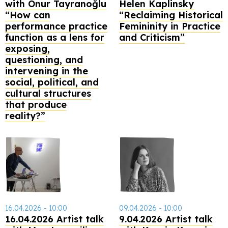
with Onur Tayranoğlu
Helen Kaplinsky
“How can
“Reclaiming Historical
performance practice
Femininity in Practice
function as a lens for
and Criticism”
exposing,
questioning, and
intervening in the
social, political, and
cultural structures
that produce
reality?”
16.04.2026 - 10:00
09.04.2026 - 10:00
16.04.2026 Artist talk
9.04.2026 Artist talk