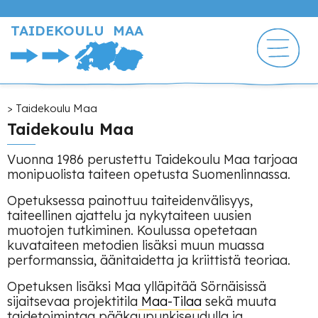
Hyppää
pääsisältöön
TAIDEKOULU MAA
Murupolku
Taidekoulu Maa
Taidekoulu Maa
Vuonna 1986 perustettu Taidekoulu Maa tarjoaa
monipuolista taiteen opetusta Suomenlinnassa.
Opetuksessa painottuu taiteidenvälisyys,
taiteellinen ajattelu ja nykytaiteen uusien
muotojen tutkiminen. Koulussa opetetaan
kuvataiteen metodien lisäksi muun muassa
performanssia, äänitaidetta ja kriittistä teoriaa.
Opetuksen lisäksi Maa ylläpitää Sörnäisissä
sijaitsevaa projektitila
Maa-Tilaa
sekä muuta
taidetoimintaa pääkaupunkiseudulla ja