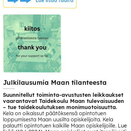
Lue lisää täältä
Julkilausumia Maan tilanteesta
Suunnitellut toiminta-avustusten leikkaukset
vaarantavat Taidekoulu Maan tulevaisuuden
– tue taidekoulutuksen monimuotoisuutta.
Kela on oikaissut päätöksensä opintotuen
loppumisesta Maan uusilta opiskelijoita. Kela
palautti opintotuen kaikille Maan opiskelijoille.
Lue