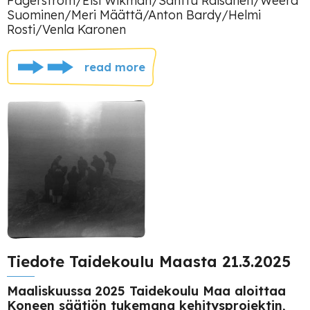
Fagerström/Elsi Wikman/Santtu Räisänen/Weera
Suominen/Meri Määttä/Anton Bardy/Helmi
Rosti/Venla Karonen
read more
Tiedote Taidekoulu Maasta 21.3.2025
Maaliskuussa 2025 Taidekoulu Maa aloittaa
Koneen säätiön tukemana kehitysprojektin,