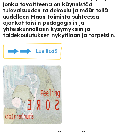
jonka tavoitteena on käynnistää
tulevaisuuden taidekoulu ja määritellä
uudelleen Maan toiminta suhteessa
ajankohtaisiin pedagogisiin ja
yhteiskunnallisiin kysymyksiin ja
taidekoulutuksen nykytilaan ja tarpeisiin.
Lue lisää