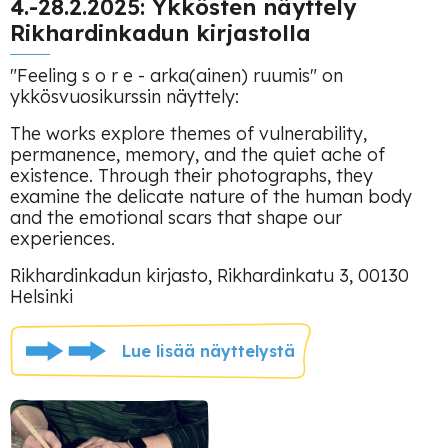
4.-28.2.2025: Ykkösten näyttely
Rikhardinkadun kirjastolla
"Feeling s o r e - arka(ainen) ruumis" on
ykkösvuosikurssin näyttely:
The works explore themes of vulnerability,
permanence, memory, and the quiet ache of
existence. Through their photographs, they
examine the delicate nature of the human body
and the emotional scars that shape our
experiences.
Rikhardinkadun kirjasto, Rikhardinkatu 3, 00130
Helsinki
Lue lisää näyttelystä