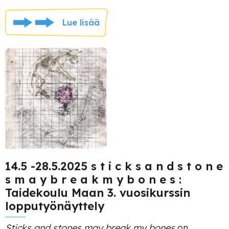
Lue lisää
14.5 -28.5.2025 s t i c k s a n d s t o n e
s m a y b r e a k m y b o n e s :
Taidekoulu Maan 3. vuosikurssin
lopputyönäyttely
Sticks and stones may break my bones
on