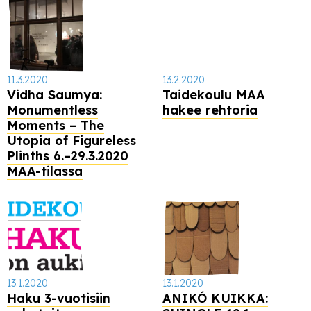
11.3.2020
13.2.2020
Vidha Saumya:
Taidekoulu MAA
Monumentless
hakee rehtoria
Moments – The
Utopia of Figureless
Plinths 6.–29.3.2020
MAA-tilassa
13.1.2020
13.1.2020
Haku 3-vuotisiin
ANIKÓ KUIKKA: