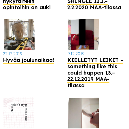
nykytaiteen
SHINGLE 12.1.–
opintoihin on auki
2.2.2020 MAA-tilassa
22.12.2019
9.12.2019
Hyvää joulunaikaa!
KIELLETYT LEIKIT –
something like this
could happen 13.–
22.12.2019 MAA-
tilassa