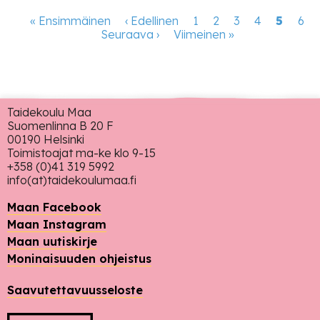
Sivutus
Ensimmäinen
« Ensimmäinen
Edellinen
‹ Edellinen
Page
1
Page
2
Page
3
Page
4
Tämänh
5
Pag
6
sivu
Seuraava
Seuraava ›
sivu
Viimeinen
Viimeinen »
sivu
sivu
sivu
Taidekoulu Maa
Suomenlinna B 20 F
00190 Helsinki
Toimistoajat ma-ke klo 9-15
+358 (0)41 319 5992
info(at)taidekoulumaa.fi
Maan Facebook
Maan Instagram
Maan uutiskirje
Moninaisuuden ohjeistus
Saavutettavuusseloste