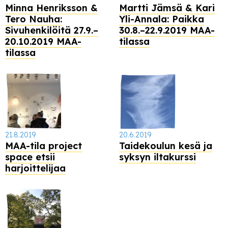
Minna Henriksson &
Martti Jämsä & Kari
Tero Nauha:
Yli-Annala: Paikka
Sivuhenkilöitä 27.9.–
30.8.–22.9.2019 MAA-
20.10.2019 MAA-
tilassa
tilassa
21.8.2019
20.6.2019
MAA-tila project
Taidekoulun kesä ja
space etsii
syksyn iltakurssi
harjoittelijaa