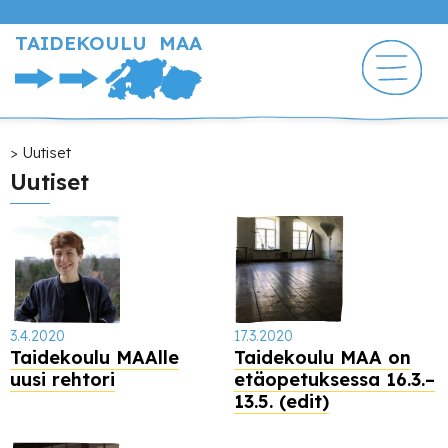
Hyppää
pääsisältöön
TAIDEKOULU MAA
Murupolku
Uutiset
Uutiset
3.4.2020
17.3.2020
Taidekoulu MAAlle
Taidekoulu MAA on
uusi rehtori
etäopetuksessa 16.3.–
13.5. (edit)