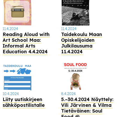
11.4.2024
11.4.2024
Reading Aloud with
Taidekoulu Maan
Art School Maa:
Opiskelijoiden
Informal Arts
Julkilausuma
Education 4.4.2024
11.4.2024
10.4.2024
8.4.2024
Liity uutiskirjeen
5.–30.4.2024 Näyttely:
sähköpostilistalle
Vili Järvinen & Vilma
Tietäväinen: Soul
Food @