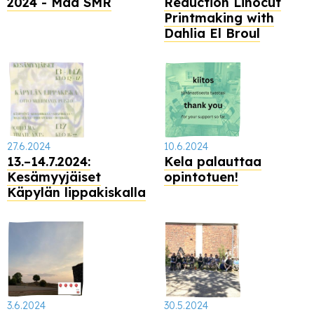
2024 - Maa SMR
Reduction Linocut
Printmaking with
Dahlia El Broul
27.6.2024
10.6.2024
13.–14.7.2024:
Kela palauttaa
Kesämyyjäiset
opintotuen!
Käpylän lippakiskalla
3.6.2024
30.5.2024