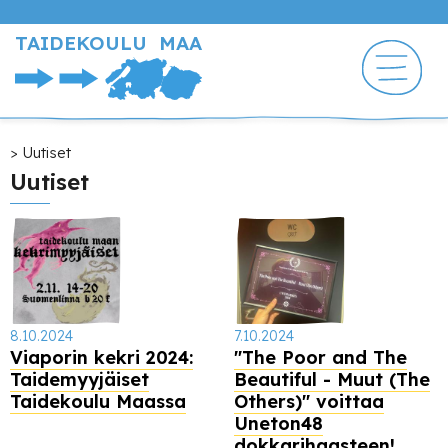
Hyppää
pääsisältöön
TAIDEKOULU MAA
Murupolku
Uutiset
Uutiset
8.10.2024
7.10.2024
Viaporin kekri 2024:
"The Poor and The
Taidemyyjäiset
Beautiful - Muut (The
Taidekoulu Maassa
Others)" voittaa
Uneton48
dokkarihaasteen!