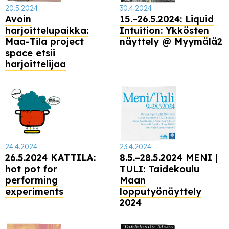
20.5.2024
30.4.2024
Avoin
15.–26.5.2024: Liquid
harjoittelupaikka:
Intuition: Ykkösten
Maa-Tila project
näyttely @ Myymälä2
space etsii
harjoittelijaa
24.4.2024
23.4.2024
26.5.2024 KATTILA:
8.5.–28.5.2024 MENI |
hot pot for
TULI: Taidekoulu
performing
Maan
experiments
lopputyönäyttely
2024