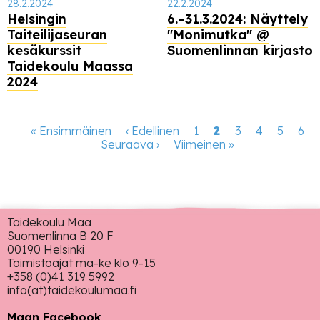
28.2.2024
22.2.2024
Helsingin
6.–31.3.2024: Näyttely
Taiteilijaseuran
"Monimutka" @
kesäkurssit
Suomenlinnan kirjasto
Taidekoulu Maassa
2024
Sivutus
Ensimmäinen
« Ensimmäinen
Edellinen
‹ Edellinen
Page
1
Tämänhetkinen
2
Page
3
Page
4
Page
5
Pag
6
sivu
Seuraava
Seuraava ›
sivu
Viimeinen
Viimeinen »
sivu
sivu
sivu
Taidekoulu Maa
Suomenlinna B 20 F
00190 Helsinki
Toimistoajat ma-ke klo 9-15
+358 (0)41 319 5992
info(at)taidekoulumaa.fi
Maan Facebook